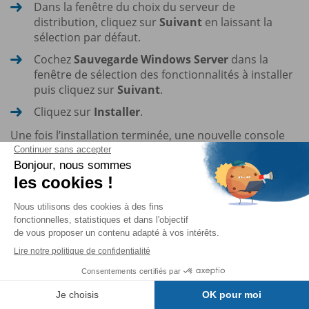
Dans la fenêtre du choix du serveur de
distribution, cliquez sur
Suivant
en laissant la
sélection par défaut.
Cochez
Sauvegarde Windows Server
dans la
fenêtre de sélection des fonctionnalités à installer
puis cliquez sur
Suivant
.
Cliquez sur
Installer
.
Une fois l’installation terminée, une nouvelle console
est présente parmi les outils d’administration.
2. Création d’une sauvegarde manuelle
unique
Une deuxième partition est nécessaire pour
l’élaboration des manipulations ci-dessous. Il est
possible d’ajouter un deuxième disque VHD au serveur
SV1 si ce n’est pas déjà effectué.
Table des matières
Effectuez un clic droit sur le menu Démarrer...