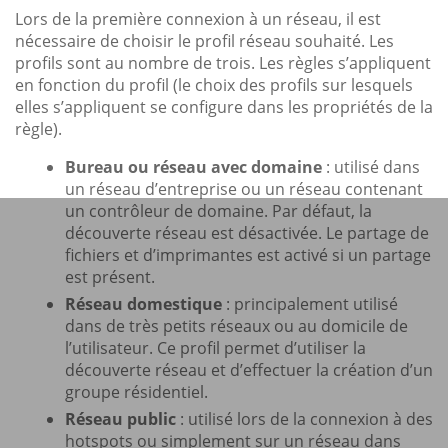
Lors de la première connexion à un réseau, il est
nécessaire de choisir le profil réseau souhaité. Les
profils sont au nombre de trois. Les règles s’appliquent
en fonction du profil (le choix des profils sur lesquels
elles s’appliquent se configure dans les propriétés de la
règle).
Bureau ou réseau avec domaine
: utilisé dans
un réseau d’entreprise ou un réseau contenant
un contrôleur de domaine. Par défaut, la
découverte réseau est désactivée. Le partage de
fichiers et d’imprimantes est activé si un partage
est présent.
Réseau domestique
: principalement utilisé
dans de très petits réseaux ou au domicile de
l’utilisateur. Ce profil permet d’utiliser la
découverte réseau et d’effectuer la création d’un
groupe résidentiel.
Réseau public
: utilisé lors de la connexion à des
hotspots ou simplement sur un réseau dans