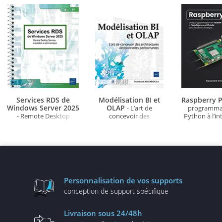
Services RDS de
Modélisation BI et
Raspberry P
Windows Server 2025
OLAP
- L’art de
programma
- Remote Desktop
concevoir des
Python à l’in
Services : installation et
architectures
artificielle po
administration
décisionnelles
d'ima
performantes
Personnalisation
de vos supports
conception de
support spécifique
Livraison
sous 24/48h