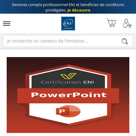
Devenez compte professionnel ENI
et bénéficiez de
conditions
privilégiées
.
Je découvre