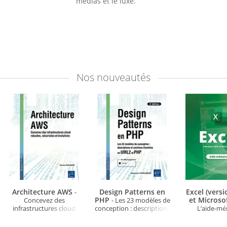
médias et le luxe.
Nos
nouveautés
Architecture AWS
Design Patterns en
Excel (vers
-
PHP
et Microso
Concevez des
- Les 23 modèles de
infrastructures cloud
conception : descriptions
L’aide-m
robustes, sécurisées et
et solutions illustrées en
évolutives
UML2 et PHP (3e édition)