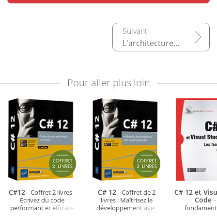
L'architecture .NET
Pour aller plus loin
C#12
C# 12
C# 12 et Vis
- Coffret 2 livres -
- Coffret de 2
Code
Ecrivez du code
livres : Maîtrisez le
-
performant et efficace
développement avec
fondament
(2e édition)
Visual Studio 2022
langa