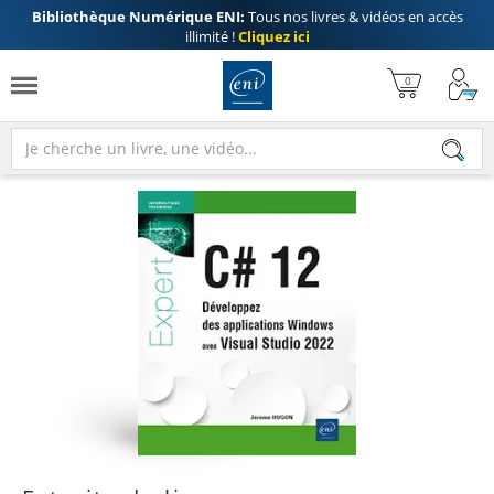
Bibliothèque Numérique ENI:
Tous nos livres & vidéos en accès
illimité !
Cliquez ici