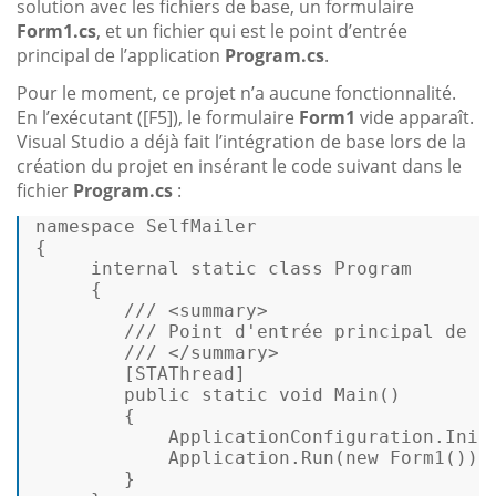
solution avec les fichiers de base, un formulaire
Form1.cs
, et un fichier qui est le point d’entrée
principal de l’application
Program.cs
.
Pour le moment, ce projet n’a aucune fonctionnalité.
En l’exécutant ([F5]), le formulaire
Form1
vide apparaît.
Visual Studio a déjà fait l’intégration de base lors de la
création du projet en insérant le code suivant dans le
fichier
Program.cs
:
namespace
SelfMailer
{ 

internal
static
class
Program
     { 

///
<summary>
///
 Point d'entrée principal de l
///
</summary>
        [
STAThread
] 

public
static
void
Main
()
        { 

            ApplicationConfiguration.Initi
            Application.Run(
new
 Form1()); 
        } 
