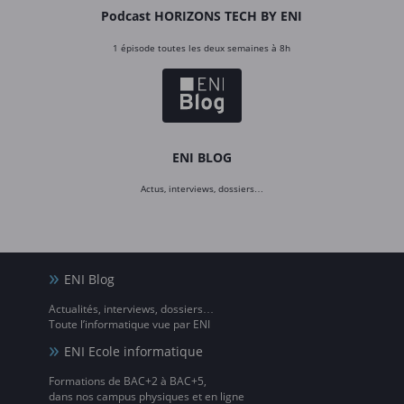
Podcast HORIZONS TECH BY ENI
1 épisode toutes les deux semaines à 8h
ENI BLOG
Actus, interviews, dossiers…
ENI Blog
Actualités, interviews, dossiers…
Toute l’informatique vue par ENI
ENI Ecole informatique
Formations de BAC+2 à BAC+5,
dans nos campus physiques et en ligne