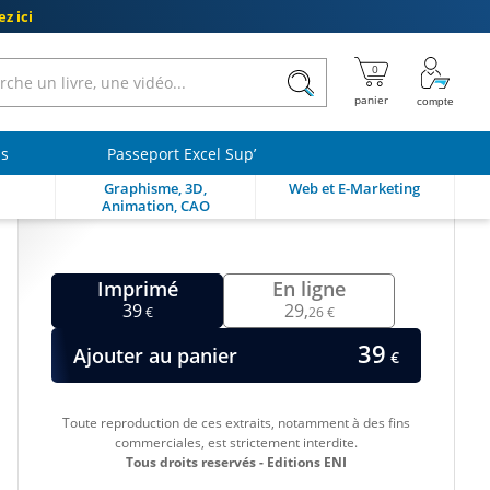
z ici
ls
Passeport Excel Sup’
Graphisme, 3D,
Web et E-Marketing
Animation, CAO
Imprimé
En ligne
39
29,
€
26 €
39
Ajouter au panier
€
Toute reproduction de ces extraits, notamment à des fins
commerciales, est strictement interdite.
Tous droits reservés - Editions ENI