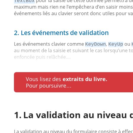
pour la saisie de cette donnée permettra de l
TextBox
maximum mais rien ne l’empêchera d’en saisir moins o
événements liés au clavier seront donc utiles pour vali
2. Les événements de validation
Les événements clavier comme
,
ou
KeyDown
KeyUp
au moment de la saisie et suivant le cas lorsqu’une t
enfoncée puis relâchée....
Vous lisez des
extraits du livre.
Pour poursuivre…
La validation au niveau 
La validation au niveau du formulaire consiste à effec