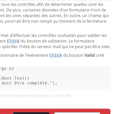
 tous les contrôles afin de déterminer quelles sont les
 fois. De plus, certaines données d’un formulaire n’ont de
ent les unes séparées des autres. En outre, un champ qui
focus, pourrait être non rempli au moment de la fermeture
et d’effectuer les contrôles souhaités pour valider les
ment
du bouton de validation. Le formulaire
Click
pécifier l’hôte du serveur mail qui ne peut pas être vide.
stionnaire de l’événement
du bouton
Valid
créé
Click
rgs e
)
.Host.Text)) 

 doit être complété."
); 

 focus ne parvient jamais au contrôle...