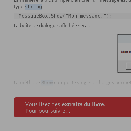
La manière la plus simple d’afficher un message est d
type
:
string
MessageBox.Show(
"Mon message."
); 
La boîte de dialogue affichée sera :
La méthode
comporte vingt surcharges permetta
Show
Vous lisez des
extraits du livre.
Pour poursuivre…