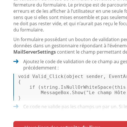
fermeture du formulaire. Le principe est de parcourir
erreurs et de les afficher à l’utilisateur en une seule
sens que si elles sont mises ensemble et pas seulem
ne doit pas rester vide, et qui n’aurait pas reçu le 
du formulaire.
Un formulaire possédant un bouton de validation perm
données dans un gestionnaire répondant à l’événe
MailServerSettings
contient le champ permettant de s
Ajoutez le code de validation de ce champ au ge
précédemment :
void
Valid_Click
(
object
 sender, EventA
{ 

if
 (
string
.IsNullOrWhiteSpace(
this
        MessageBox.Show(
"Le champ Hôte
} 
Ce code ne valide pas les champs un par un. Si le