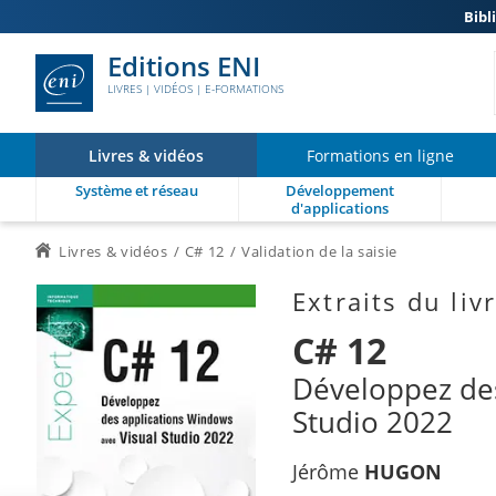
Bibl
Editions ENI
LIVRES | VIDÉOS | E-FORMATIONS
Livres & vidéos
Formations en ligne
Système et réseau
Développement
d'applications
Livres & vidéos
C# 12
Validation de la saisie
Extraits du liv
C# 12
Développez des
Studio 2022
Jérôme
HUGON