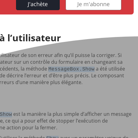
J'achète
Je m'abonne
 l’utilisateur
lisateur de son erreur afin qu’il puisse la corriger. Si
tilisateur sur un contrôle du formulaire en changeant sa
écédents, la méthode
a été utilisée
MessageBox.Show
de décrire l’erreur et d’être plus précis. Le composant
erreurs d’une manière plus élégante.
est la manière la plus simple d’afficher un message
Show
e, ce qui a pour effet de stopper l’exécution de
 une action pour la fermer.