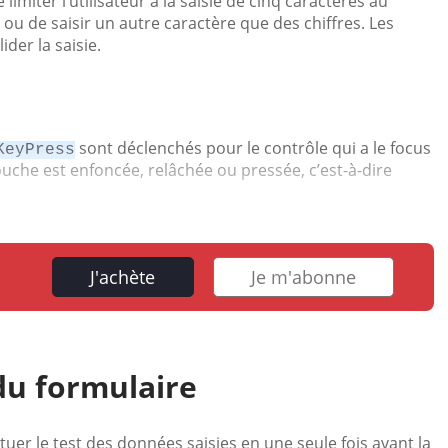
imiter l’utilisateur à la saisie de cinq caractères au
u de saisir un autre caractère que des chiffres. Les
der la saisie.
sont déclenchés pour le contrôle qui a le focus
KeyPress
ouche est enfoncée, relâchée ou pressée, c’est-à-dire
J'achète
Je m'abonne
du formulaire
tuer le test des données saisies en une seule fois avant la