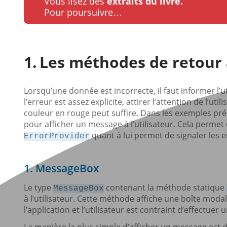
Vous lisez des
extraits du livre.
Pour poursuivre…
Les méthodes de retour à
Lorsqu’une donnée est incorrecte, il faut informer l’uti
l’erreur est assez explicite, attirer l’attention de l’u
couleur en rouge peut suffire. Dans les exemples pr
pour afficher un message à l’utilisateur. Cela permet 
quant à lui permet de signaler les 
ErrorProvider
1. MessageBox
Le type
contenant la méthode statique
MessageBox
à l’utilisateur. Cette méthode affiche une boîte modal
l’application et l’utilisateur est contraint d’effectuer