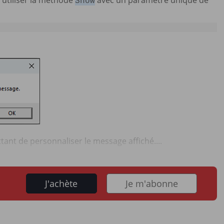
’utiliser la méthode
avec un paramètre unique de
Show
nt de personnaliser le message affiché....
J'achète
Je m'abonne