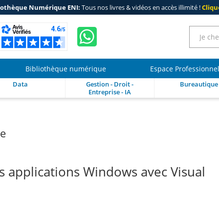
iothèque Numérique ENI:
Tous nos livres & vidéos en accès illimité !
Clique
Bibliothèque numérique
Espace Professionne
Data
Gestion - Droit -
Bureautique
Entreprise - IA
re
 applications Windows avec Visual