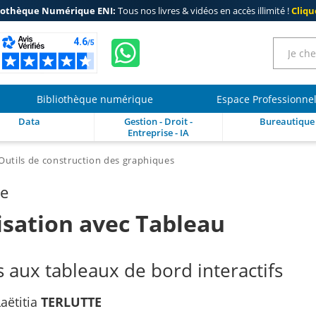
iothèque Numérique ENI:
Tous nos livres & vidéos en accès illimité !
Clique
Bibliothèque numérique
Espace Professionne
Data
Gestion - Droit -
Bureautique
Entreprise - IA
Outils de construction des graphiques
re
isation avec Tableau
 aux tableaux de bord interactifs
Laëtitia
TERLUTTE