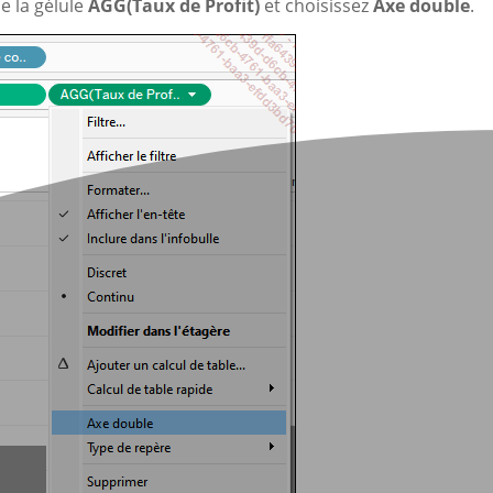
e la gélule
AGG(Taux de Profit)
et choisissez
Axe double
.