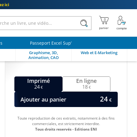
z ici
ls
Passeport Excel Sup’
Graphisme, 3D,
Web et E-Marketing
Animation, CAO
Imprimé
En ligne
24
18
€
€
24
Ajouter au panier
€
Toute reproduction de ces extraits, notamment à des fins
commerciales, est strictement interdite.
Tous droits reservés - Editions ENI