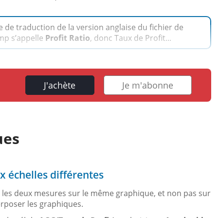
e traduction de la version anglaise du fichier de
amp s’appelle
Profit Ratio
, donc Taux de Profit...
J'achète
Je m'abonne
ues
 échelles différentes
 lire les deux mesures sur le même graphique, et non pas sur
rposer les graphiques.