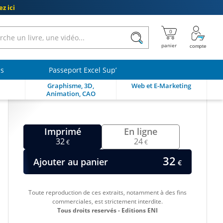
z ici
ls
Passeport Excel Sup’
Graphisme, 3D,
Web et E-Marketing
Animation, CAO
Imprimé
En ligne
32
24
€
€
32
Ajouter au panier
€
Toute reproduction de ces extraits, notamment à des fins
commerciales, est strictement interdite.
Tous droits reservés - Editions ENI