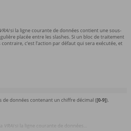
VRAI
si la ligne courante de données contient une sous-
ulière placée entre les slashes. Si un bloc de traitement
 contraire, c’est l’action par défaut qui sera exécutée, et
nes de données contenant un chiffre décimal (
[0-9]
).
ra
VRAI
si la ligne courante de données...