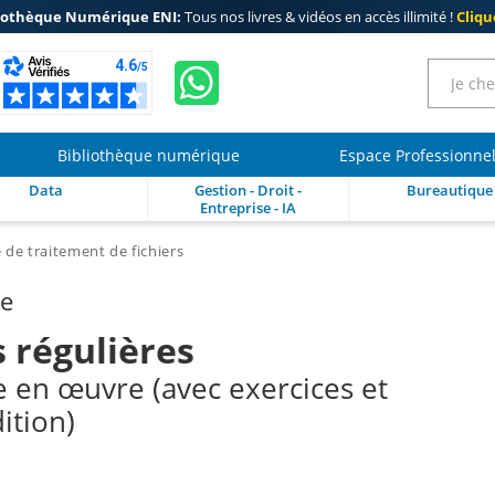
iothèque Numérique ENI:
Tous nos livres & vidéos en accès illimité !
Clique
Bibliothèque numérique
Espace Professionne
Data
Gestion - Droit -
Bureautique
Entreprise - IA
de traitement de fichiers
re
 régulières
e en œuvre (avec exercices et
ition)