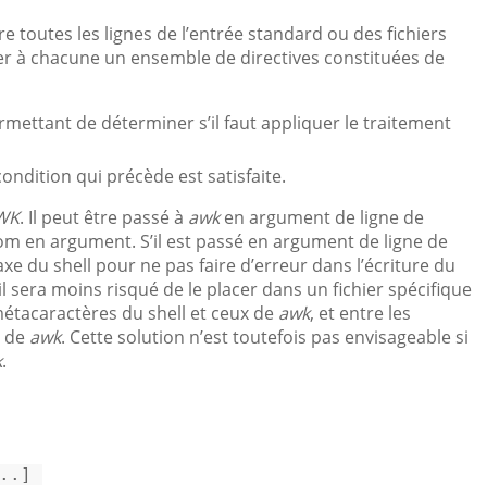
ire toutes les lignes de l’entrée standard ou des fichiers
er à chacune un ensemble de directives constituées de
rmettant de déterminer s’il faut appliquer le traitement
 condition qui précède est satisfaite.
WK
. Il peut être passé à
awk
en argument de ligne de
om en argument. S’il est passé en argument de ligne de
xe du shell pour ne pas faire d’erreur dans l’écriture du
 sera moins risqué de le placer dans un fichier spécifique
 métacaractères du shell et ceux de
awk
, et entre les
s de
awk
. Cette solution n’est toutefois pas envisageable si
k
.
..]