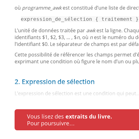
où
programme_awk
est constitué d’une liste de direc
expression_de_sélection { traitement }
L’unité de données traitée par
awk
est la ligne. Chaq
identifiants $1, $2, $3, ... , $
n
, où
n
est le numéro du de
l’identifiant $0. Le séparateur de champs est par déf
Cette possibilité de référencer les champs permet d’
exprimant une condition où figure le nom d’un ou pl
2. Expression de sélection
L’expression de sélection est une condition qui peut..
Vous lisez des
extraits du livre.
Pour poursuivre…