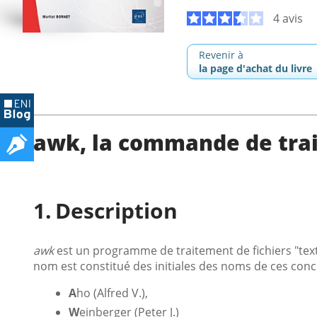
4 avis
Revenir à
la page d'achat du livre
awk, la commande de trai
Description
awk
est un programme de traitement de fichiers "text
nom est constitué des initiales des noms de ces conc
A
ho (Alfred V.),
W
einberger (Peter J.)