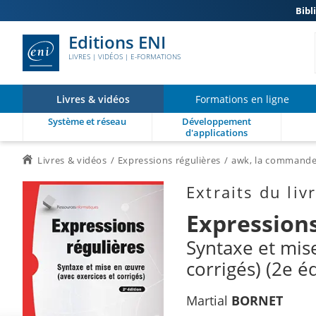
Bibl
Editions ENI
LIVRES | VIDÉOS | E-FORMATIONS
Livres & vidéos
Formations en ligne
Système et réseau
Développement
d'applications
Livres & vidéos
Expressions régulières
awk, la commande 
Extraits du liv
Expressions
Syntaxe et mis
corrigés) (2e éd
Martial
BORNET