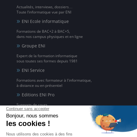
Actualités, interviews, dossiers…
Toute l’informatique vue par ENI
ENI Ecole informatique
Formations de BAC+2 à BAC+5,
dans nos campus physiques et en ligne
Groupe ENI
Expert de la formation informatique
sous toutes ses formes depuis 1981
ENI Service
Formations avec formateur à l'informatique,
à distance ou en présentiel
Editions ENI Pro
Supports de cours
pour les organismes de formation
ENI elearning
La solution de formation à l'informatique en ligne,
disponible en 5 langues