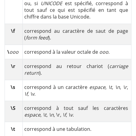
ou, si
UNICODE
est spécifié, correspond à
tout sauf ce qui est spécifié en tant que
chiffre dans la base Unicode.
\f
correspond au caractère de saut de page
(
form feed
).
\
ooo
correspond à la valeur octale de
ooo
.
\r
correspond au retour chariot (
carriage
return
).
\s
correspond à un caractère
espace
,
\t
,
\n
,
\r
,
\f
,
\v
.
\S
correspond à tout sauf les caractères
espace
,
\t
,
\n
, \r,
\f
,
\v
.
\t
correspond à une tabulation.