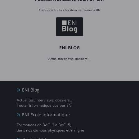
1 épisode toutes les deux semaines à 8h
ENI BLOG
Actus, interviews, dossiers…
ENI Blog
Actualités, interviews, dossiers…
Toute l’informatique vue par ENI
ENI Ecole informatique
Formations de BAC+2 à BAC+5,
dans nos campus physiques et en ligne