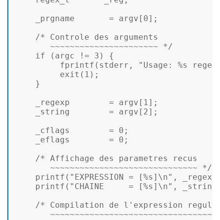
    _prgname       = argv[
0
];  

/* Controle des arguments  

       ~~~~~~~~~~~~~~~~~~~~~~ */
if
 (argc != 
3
) {  

fprintf
(stderr, 
"Usage: %s regex
exit
(
1
);  

    }    

    _regexp        = argv[
1
];  

    _string        = argv[
2
];  

    _cflags        = 
0
;  

    _eflags        = 
0
;  

/* Affichage des parametres recus  

       ~~~~~~~~~~~~~~~~~~~~~~~~~~~~~~ */
printf
(
"EXPRESSION = [%s]\n"
, _regexp)
printf
(
"CHAINE     = [%s]\n"
, _string)
/* Compilation de l'expression regulie
       ~~~~~~~~~~~~~~~~~~~~~~~~~~~~~~~~~~