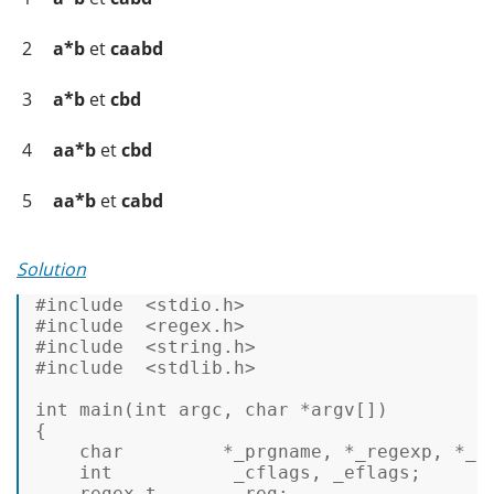
2
a*b
et
caabd
3
a*b
et
cbd
4
aa*b
et
cbd
5
aa*b
et
cabd
Solution
#
include
<stdio.h>
#
include
<regex.h>
#
include
<string.h>
#
include
<stdlib.h>
int
main
(
int
 argc, 
char
 *argv[])
{  

char
         *_prgname, *_regexp, *_st
int
           _cflags, _eflags;  

regex_t
       _reg;  
