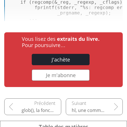
if
 (
regcomp
(&_reg, _regexp, _cflags) 
fprintf
(stderr, 
"%s: regcomp err
                 _prgname, _regexp);  

       ...
Vous lisez des
extraits du livre.
Pour poursuivre…
J'achète
Je m'abonne
glob(), la fonction de sélection de pathnames
hl, une commande de colorisation
Table des matières