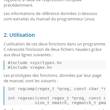
précédemment.
Les informations de référence données ci-dessous
sont extraites du manuel du programmeur Linux.
2. Utilisation
L’utilisation de ces deux fonctions dans un programme
C nécessite l’inclusion de deux fichiers
headers
grâce
aux deux lignes suivantes :
#
include
<sys/types.h>
#
include
<regex.h>
Les prototypes des fonctions, données par leur page
de manuel, sont les suivants :
int
regcomp
(
regex_t
 *preg, 
const
char
 *re
int
regexec
(
const
regex_t
 *preg, 
const
ch
size_t
 nmatch, 
regmatch_t
 pmat