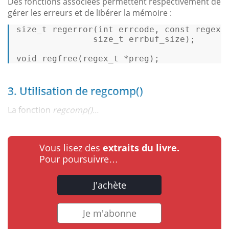
Des fonctions associées permettent respectivement de
gérer les erreurs et de libérer la mémoire :
size_t
regerror
(
int
 errcode, 
const
regex_
size_t
 errbuf_size)
; 

void
regfree
(
regex_t
 *preg)
; 
3. Utilisation de regcomp()
La fonction
regcomp()...
Vous lisez des
extraits du livre.
Pour poursuivre…
J'achète
Je m'abonne