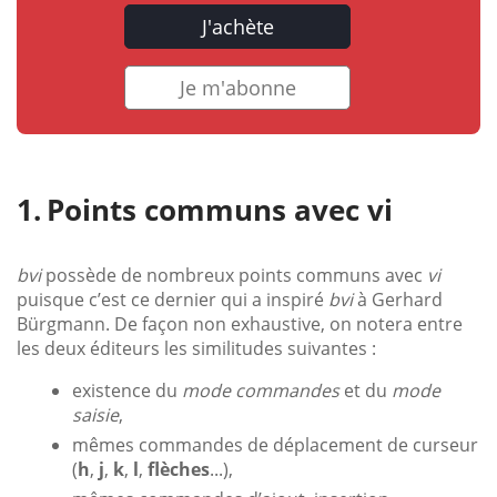
J'achète
Je m'abonne
Points communs avec vi
bvi
possède de nombreux points communs avec
vi
puisque c’est ce dernier qui a inspiré
bvi
à Gerhard
Bürgmann. De façon non exhaustive, on notera entre
les deux éditeurs les similitudes suivantes :
existence du
mode commandes
et du
mode
saisie
,
mêmes commandes de déplacement de curseur
(
h
,
j
,
k
,
l
,
flèches
...),