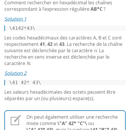
Comment rechercher en hexadécimal les chaînes
correspondant à l’expression régulière
AB*C
?
Solution 1
\4142*43\ 
Les codes hexadécimaux des caractères A, B et C sont
respectivement
41
,
42
et
43
. La recherche de la chaîne
suivante est déclenchée par le caractère
n
. La
recherche en sens inverse est déclenchée par le
caractère
N
.
Solution 2
\41 42* 43\ 
Les valeurs hexadécimales des octets peuvent être
séparées par un (ou plusieurs) espace(s).
On peut également utiliser une recherche
mixte comme
\"A" 42* "C"\
ou
\"A" 42* 43\
, mais la syntaxe
\41 "B"* 43\