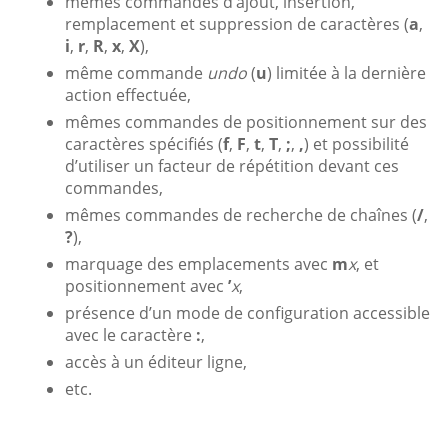
mêmes commandes d’ajout, insertion,
remplacement et suppression de caractères (
a
,
i
,
r
,
R
,
x
,
X
),
même commande
undo
(
u
) limitée à la dernière
action effectuée,
mêmes commandes de positionnement sur des
caractères spécifiés (
f
,
F
,
t
,
T
,
;
,
,
) et possibilité
d’utiliser un facteur de répétition devant ces
commandes,
mêmes commandes de recherche de chaînes (
/
,
?
),
marquage des emplacements avec
m
x
, et
positionnement avec
’
x
,
présence d’un mode de configuration accessible
avec le caractère
:
,
accès à un éditeur ligne,
etc.