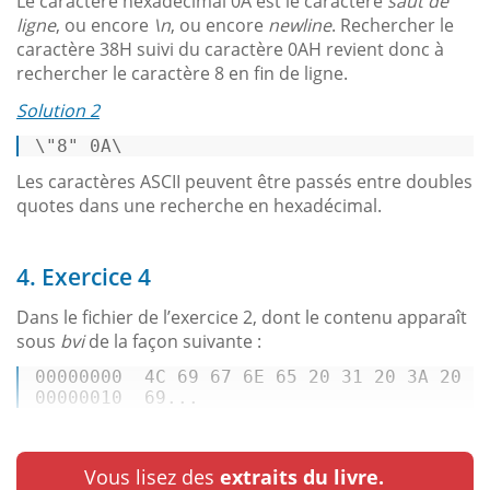
Le caractère hexadécimal 0A est le caractère
saut de
ligne
, ou encore
\n
, ou encore
newline
. Rechercher le
caractère 38H suivi du caractère 0AH revient donc à
rechercher le caractère 8 en fin de ligne.
Solution 2
\"8
" 0A\ 
Les caractères ASCII peuvent être passés entre doubles
quotes dans une recherche en hexadécimal.
4. Exercice 4
Dans le fichier de l’exercice 2, dont le contenu apparaît
sous
bvi
de la façon suivante :
00000000
4C 69 67 6E 65 20 31 20 3A 20 6
00000010
69
...
Vous lisez des
extraits du livre.