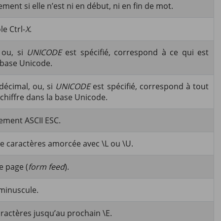
ent si elle n’est ni en début, ni en fin de mot.
e Ctrl-
X
.
 ou, si
UNICODE
est spécifié, correspond à ce qui est
a base Unicode.
décimal, ou, si
UNICODE
est spécifié, correspond à tout
 chiffre dans la base Unicode.
ement ASCII ESC.
e caractères amorcée avec \L ou \U.
e page (
form feed
).
 minuscule.
aractères jusqu’au prochain \E.