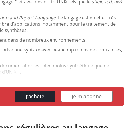
langage C et avec des outils UNIX tels que le
shell
,
sed
,
awk
action and Report Language
. Le langage est en effet très
ombre d’applications, notamment pour le traitement de
de synthèses.
 présent dans de nombreux environnements.
autorise une syntaxe avec beaucoup moins de contraintes,
a documentation est bien moins synthétique que ne
 d’UNIX....
J'achète
Je m'abonne
ions régulières au langage