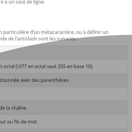
 à un saut de ligne.
on particulière d’un métacaractère, ou à définir un
ide de l’antislash sont les suivants :
 octal (\377 en octal vaut 255 en base 10).
ectionnée avec des parenthèses.
e la chaîne.
but ou fin de mot.