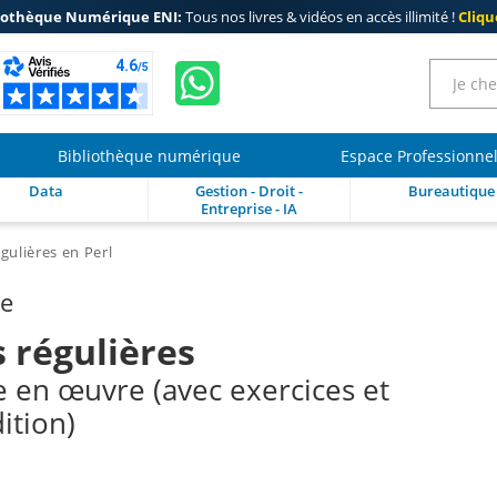
iothèque Numérique ENI:
Tous nos livres & vidéos en accès illimité !
Clique
Bibliothèque numérique
Espace Professionne
Data
Gestion - Droit -
Bureautique
Entreprise - IA
gulières en Perl
re
 régulières
e en œuvre (avec exercices et
ition)