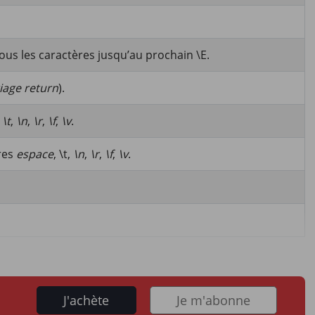
ous les caractères jusqu’au prochain \E.
iage return
).
,
\t
,
\n
,
\r
,
\f
,
\v
.
res
espace
, \t,
\n
,
\r
,
\f
,
\v
.
J'achète
Je m'abonne