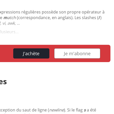
 expressions régulières possède son propre opérateur à
de
m
atch
(correspondance, en anglais). Les slashes (
/
)
d
,
vi
,
awk
, ...
lusieurs...
J'achète
Je m'abonne
res
ception du saut de ligne (
newline
). Si le flag
s
a été