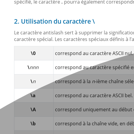
spécifié, le caractère
.
pourra également correspondre
2. Utilisation du caractère \
Le caractère antislash sert à supprimer la significati
caractère spécial. Les caractères spéciaux définis à l’a
\0
correspond au caractère ASCII nul.
\
nnn
correspond au caractère spécifié en
\
n
correspond à la
n
-ième chaîne sél
\a
correspond au caractère ASCII bel.
\A
correspond uniquement au début d
\b
correspond à la chaîne vide, en dé