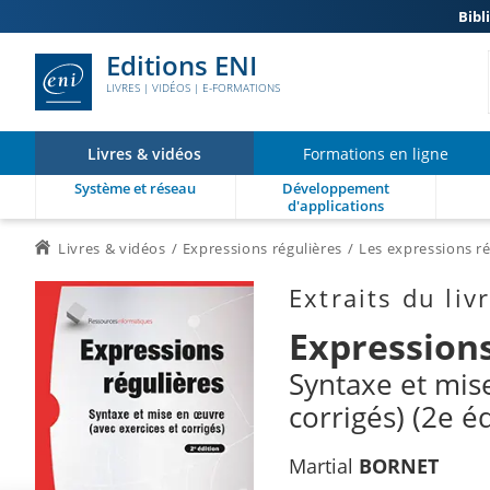
Bibl
Editions ENI
LIVRES | VIDÉOS | E-FORMATIONS
Livres & vidéos
Formations en ligne
Système et réseau
Développement
d'applications
Livres & vidéos
Expressions régulières
Les expressions ré
Extraits du liv
Expressions
Syntaxe et mis
corrigés) (2e éd
Martial
BORNET