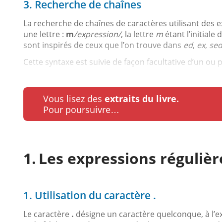
3. Recherche de chaînes
La recherche de chaînes de caractères utilisant des
une lettre :
m
/expression/
, la lettre
m
étant l’initiale 
sont inspirés de ceux que l’on trouve dans
ed
,
ex
,
se
Cette syntaxe est suivie de façon facultative d’un ou p
Vous lisez des
extraits du livre.
Pour poursuivre…
Les expressions réguliè
1. Utilisation du caractère .
Le caractère
.
désigne un caractère quelconque, à l’ex