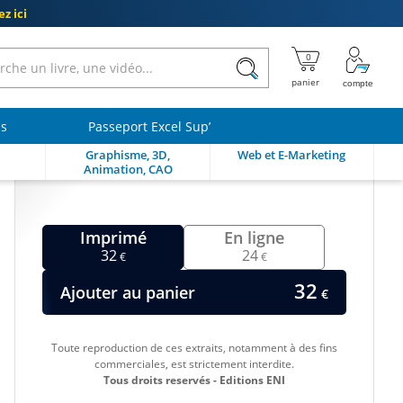
z ici
ls
Passeport Excel Sup’
Graphisme, 3D,
Web et E-Marketing
Animation, CAO
Imprimé
En ligne
32
24
€
€
32
Ajouter au panier
€
Toute reproduction de ces extraits, notamment à des fins
commerciales, est strictement interdite.
Tous droits reservés - Editions ENI