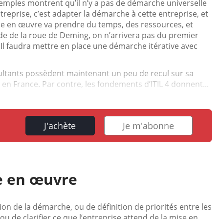
emples montrent qu’il n’y a pas de démarche universelle
entreprise, c’est adapter la démarche à cette entreprise, et
se en œuvre va prendre du temps, des ressources, et
 de la roue de Deming, on n’arrivera pas du premier
Il faudra mettre en place une démarche itérative avec
sultants possèdent maintenant un peu de recul sur sa
 en France. Par contre, les fondements d’ITIL 4 donnent...
J'achète
Je m'abonne
e en œuvre
ion de la démarche, ou de définition de priorités entre les
ou de clarifier ce que l’entreprise attend de la mise en