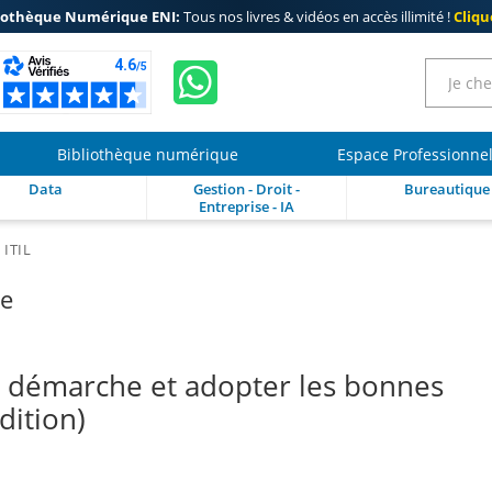
iothèque Numérique ENI:
Tous nos livres & vidéos en accès illimité !
Clique
Bibliothèque numérique
Espace Professionne
Data
Gestion - Droit -
Bureautique
Entreprise - IA
 ITIL
re
 démarche et adopter les bonnes
dition)