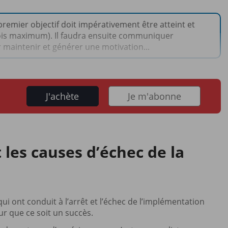
remier objectif doit impérativement être atteint et
 mois maximum). Il faudra ensuite communiquer
r maintenir et générer une motivation...
J'achète
Je m'abonne
 les causes d’échec de la
i ont conduit à l’arrêt et l’échec de l’implémentation
r que ce soit un succès.