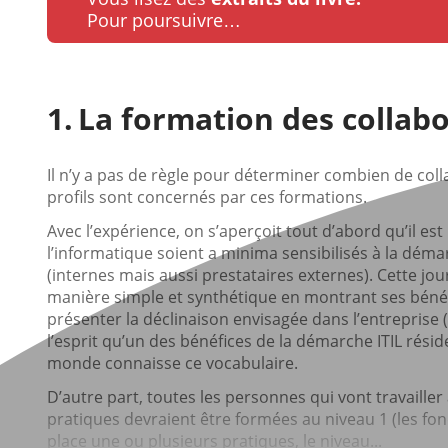
Pour poursuivre…
La formation des collabo
Il n’y a pas de règle pour déterminer combien de colla
profils sont concernés par ces formations.
Avec l’expérience, on s’aperçoit tout d’abord qu’il est
l’informatique soient a minima sensibilisés à la déma
(internes mais aussi prestataires externes). Cette jou
manière simple et synthétique en montrant ses bénéfic
présenter la déclinaison envisagée dans l’entreprise (tr
l’esprit qu’un des bénéfices de la démarche ITIL rési
monde connaisse ce vocabulaire.
D’autre part, toutes les personnes qui vont travaille
pratiques devraient être formées au niveau 1 (les fo
place une ou plusieurs pratiques, le niveau...