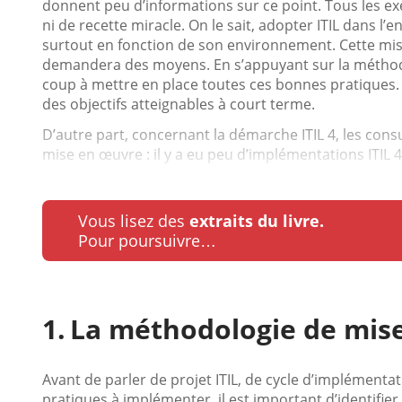
donnent peu d’informations sur ce point. Tous les ex
ni de recette miracle. On le sait, adopter ITIL dans l’
surtout en fonction de son environnement. Cette mi
demandera des moyens. En s’appuyant sur la méthode
coup à mettre en place toutes ces bonnes pratiques. 
des objectifs atteignables à court terme.
D’autre part, concernant la démarche ITIL 4, les con
mise en œuvre : il y a eu peu d’implémentations ITIL 4
Vous lisez des
extraits du livre.
Pour poursuivre…
La méthodologie de mis
Avant de parler de projet ITIL, de cycle d’implémentat
pratiques à implémenter, il est important d’identifier 