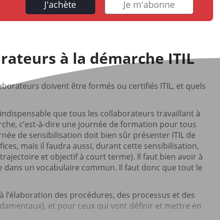
J'achète
Je m'abonne
rateurs à la démarche ITIL
borateurs doivent être formés ou certifiés ITIL, et quels
 indispensable que tous les collaborateurs travaillant à
rche, c’est-à-dire une journée de formation pour tous
rnée de sensibilisation doit bien sûr présenter ITIL de
es, mais il faudra aussi, durant cette sensibilisation,
ajectoire et objectif à court terme). Il faut bien avoir à
de dans un vocabulaire commun. Il faut donc que tout le
r à l’élaboration des procédures, des processus et des
ndamentaux), et pour ceux qui vont définir et mettre en