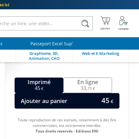
z ici
ls
Passeport Excel Sup’
Graphisme, 3D,
Web et E-Marketing
Animation, CAO
Imprimé
En ligne
45
33,
€
75 €
45
Ajouter au panier
€
Toute reproduction de ces extraits, notamment à des fins
commerciales, est strictement interdite.
Tous droits reservés - Editions ENI