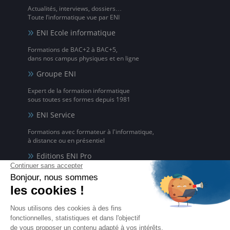
Actualités, interviews, dossiers…
Toute l’informatique vue par ENI
ENI Ecole informatique
Formations de BAC+2 à BAC+5,
dans nos campus physiques et en ligne
Groupe ENI
Expert de la formation informatique
sous toutes ses formes depuis 1981
ENI Service
Formations avec formateur à l'informatique,
à distance ou en présentiel
Editions ENI Pro
Supports de cours
pour les organismes de formation
ENI elearning
La solution de formation à l'informatique en ligne,
disponible en 5 langues