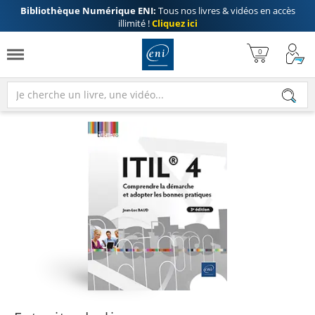
Bibliothèque Numérique ENI:
Tous nos livres & vidéos en accès
illimité !
Cliquez ici