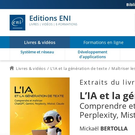
Bibl
Editions ENI
LIVRES | VIDÉOS | E-FORMATIONS
Livres & vidéos
Formations en ligne
Système et réseau
Développement
d'applications
Livres & vidéos
L’IA et la génération de texte
Maîtriser le
Extraits du liv
L’IA et la g
Comprendre et 
Perplexity, Mis
Mickaël
BERTOLLA