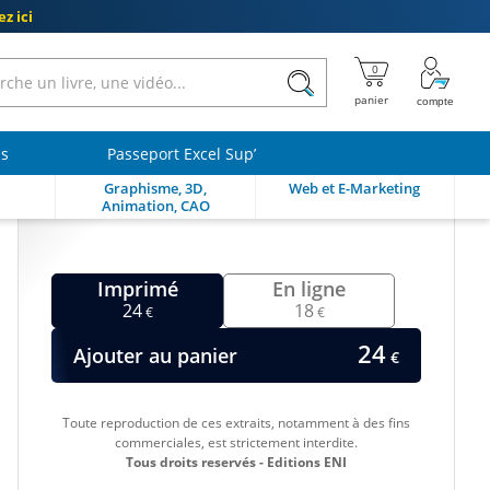
z ici
ls
Passeport Excel Sup’
Graphisme, 3D,
Web et E-Marketing
Animation, CAO
Imprimé
En ligne
24
18
€
€
24
Ajouter au panier
€
Toute reproduction de ces extraits, notamment à des fins
commerciales, est strictement interdite.
Tous droits reservés - Editions ENI