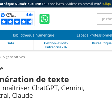
iothèque Numérique ENI:
Tous nos livres & vidéos en accès illimité !
Clique
Bibliothèque numérique
Espace Professionne
Data
Gestion - Droit -
Bureautique
Entreprise - IA
s IA génératives
re
énération de texte
maîtriser ChatGPT, Gemini,
tral, Claude