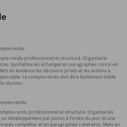
le
ompte-rendu
pte-rendu professionnel et structuré. Organise le
itres. Synthétise les échanges en paragraphes concis en
Mets en évidence les décisions prises et les actions à
mpeccable. Le compte-rendu doit être facilement lisible
 la réunion.
compte-rendu
compte-rendu professionnel et structuré. Organise les
 un développement par points à l’ordre du jour et une
phrases complètes et en paragraphes cohérents. Mets en