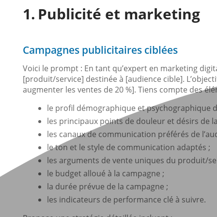
Publicité et marketing
Campagnes publicitaires ciblées
Voici le prompt : En tant qu’expert en marketing digi
[produit/service] destinée à [audience cible]. L’objecti
augmenter les ventes de 20 %]. Tiens compte des élé
le profil démographique et psychographique de
les principaux points de douleur et désirs de l
les canaux de communication préférés de l’aud
le ton et le style de communication adaptés ;
les arguments de vente uniques du produit/ser
le budget alloué à la campagne ;
la durée prévue de la campagne ;
les indicateurs de performance clé à suivre.