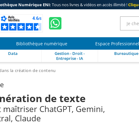
iothèque Numérique ENI:
Tous nos livres & vidéos en accès illimité !
Clique
Bibliothèque numérique
Espace Professionne
Data
Gestion - Droit -
Bureautique
Entreprise - IA
dans la création de contenu
re
énération de texte
maîtriser ChatGPT, Gemini,
tral, Claude