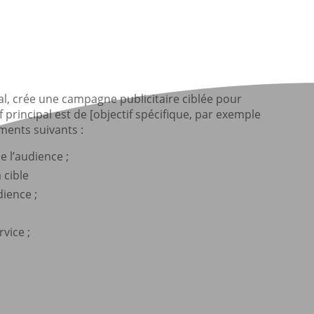
tal, crée une campagne publicitaire ciblée pour
f principal est de [objectif spécifique, par exemple
ments suivants :
 l’audience ;
a cible
ience ;
vice ;