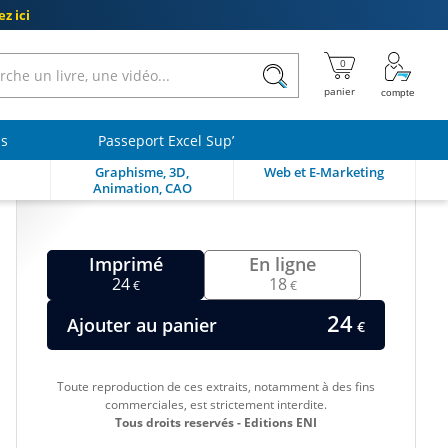
z ici
ls
Passeport Excel Sup’
Graphisme, 3D,
Web et E-Marketing
Animation, CAO
Imprimé
En ligne
24
18
€
€
24
Ajouter au panier
€
Toute reproduction de ces extraits, notamment à des fins
commerciales, est strictement interdite.
Tous droits reservés - Editions ENI