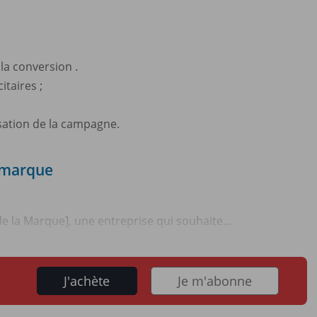
la conversion .
itaires ;
sation de la campagne.
e marque
de la Marque], une entreprise qui souhaite...
J'achète
Je m'abonne