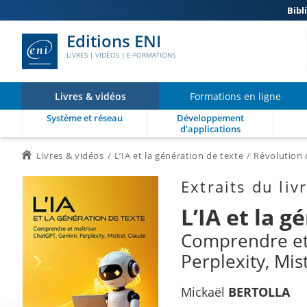
Bibl
Editions ENI
LIVRES | VIDÉOS | E-FORMATIONS
Livres & vidéos
Formations en ligne
Système et réseau
Développement
d'applications
Livres & vidéos
L’IA et la génération de texte
Révolution 
Extraits du liv
L’IA et la g
Comprendre et 
Perplexity, Mis
Mickaël
BERTOLLA