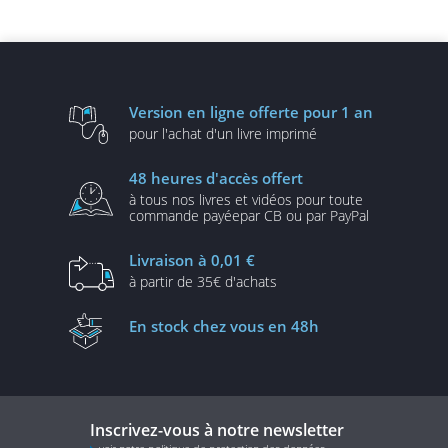
évolutives
UML2 et PHP (3e édition)
Version en ligne
offerte pour 1 an
pour l'achat d'un
livre imprimé
48 heures
d'accès offert
à tous nos livres et vidéos
pour toute
commande payée
par CB ou par PayPal
Livraison
à 0,01 €
à partir de
35€ d'achats
En stock
chez vous en 48h
Inscrivez-vous à notre newsletter