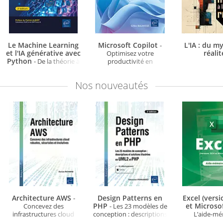
Le Machine Learning
Microsoft Copilot
L'IA : du my
-
et l'IA générative avec
réali
Optimisez votre
Python
- De la théorie à
productivité en
la pratique (2e édition)
collaborant avec l’IA
Nos
nouveautés
Architecture AWS
Design Patterns en
Excel (vers
-
PHP
et Microso
Concevez des
- Les 23 modèles de
infrastructures cloud
conception : descriptions
L’aide-m
robustes, sécurisées et
et solutions illustrées en