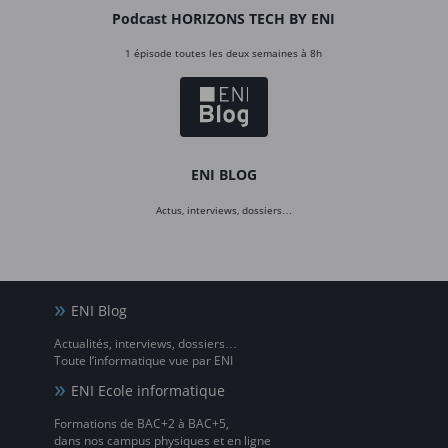
Podcast HORIZONS TECH BY ENI
1 épisode toutes les deux semaines à 8h
ENI BLOG
Actus, interviews, dossiers…
ENI Blog
Actualités, interviews, dossiers…
Toute l’informatique vue par ENI
ENI Ecole informatique
Formations de BAC+2 à BAC+5,
dans nos campus physiques et en ligne