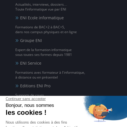
Actualités, interviews, dossiers…
Toute l’informatique vue par ENI
ENI Ecole informatique
Formations de BAC+2 à BAC+5,
dans nos campus physiques et en ligne
Groupe ENI
Expert de la formation informatique
sous toutes ses formes depuis 1981
ENI Service
Formations avec formateur à l'informatique,
à distance ou en présentiel
Editions ENI Pro
Supports de cours
pour les organismes de formation
ENI elearning
La solution de formation à l'informatique en ligne,
disponible en 5 langues