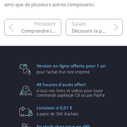
ainsi que de plusieurs autres composants.
Comprendre les machines virtuelles
Découvrir la plateforme VMware vSphere 8
Version en ligne
offerte pour 1 an
pour l'achat d'un
livre imprimé
48 heures
d'accès offert
à tous nos livres et vidéos
pour toute
commande payée
par CB ou par PayPal
Livraison
à 0,01 €
à partir de
35€ d'achats
En stock
chez vous en 48h