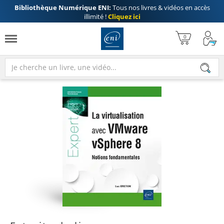
Bibliothèque Numérique ENI:
Tous nos livres & vidéos en accès
illimité !
Cliquez ici