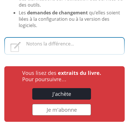
des outils.
Les
demandes de changement
qu’elles soient
liées à la configuration ou à la version des
logiciels.
Notons la différence...
Vous lisez des
extraits du livre.
Pour poursuivre…
J'achète
Je m'abonne