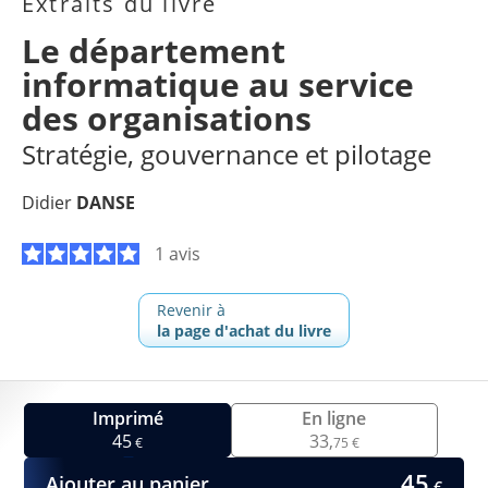
Extraits du livre
Le département
informatique au service
des organisations
Stratégie, gouvernance et pilotage
Didier
DANSE
1 avis
Revenir à
la page d'achat du livre
Imprimé
En ligne
45
33,
€
75 €
45
Ajouter au panier
€