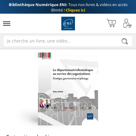
Bibliothèque Numérique ENI:
Tous nos livres & vidéos en accès
illimité !
Cliquez ici