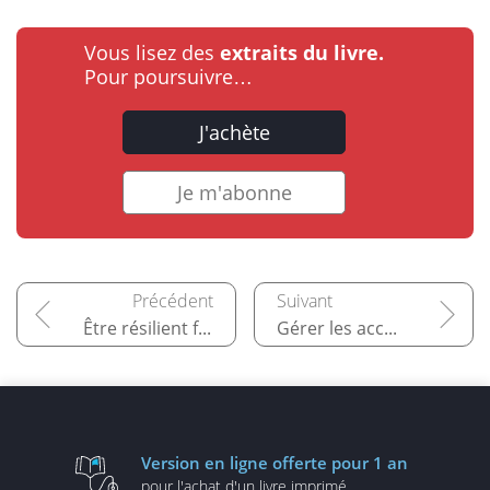
Vous lisez des
extraits du livre.
Pour poursuivre…
J'achète
Je m'abonne
Être résilient face aux perturbations et attaques
Gérer les accès et les privilèges
Version en ligne
offerte pour 1 an
pour l'achat d'un
livre imprimé