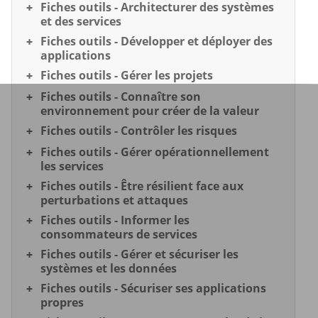
Fiches outils - Architecturer des systèmes
et des services
Fiches outils - Développer et déployer des
applications
Fiches outils - Gérer les projets
Fiches outils - Connaître son
environnement pour créer de la valeur
Fiches outils - Contrôler les risques
Fiches outils - Gérer opérationnellement
les services
Fiches outils - Être résilient face aux
perturbations et attaques
Fiches outils - Informer les
consommateurs de services
Fiches outils - Gérer et sécuriser les
systèmes et les données
Fiches outils - Sécuriser ses applications
propres