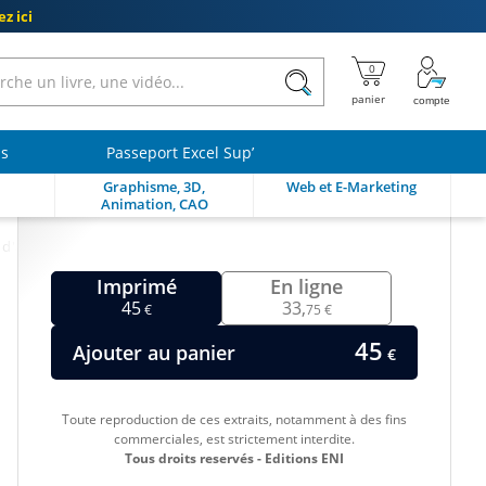
z ici
ls
Passeport Excel Sup’
Graphisme, 3D,
Web et E-Marketing
Animation, CAO
d'agilité
Imprimé
En ligne
45
33,
€
75 €
45
Ajouter au panier
€
Toute reproduction de ces extraits, notamment à des fins
commerciales, est strictement interdite.
Tous droits reservés - Editions ENI