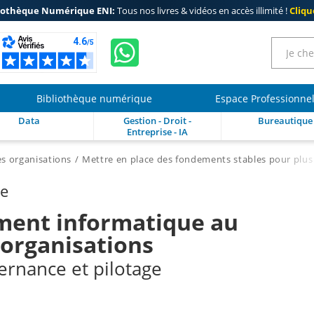
iothèque Numérique ENI:
Tous nos livres & vidéos en accès illimité !
Clique
Bibliothèque numérique
Espace Professionne
Data
Gestion - Droit -
Bureautique
Entreprise - IA
s organisations
Mettre en place des fondements stables pour plus 
re
ment informatique au
 organisations
ernance et pilotage