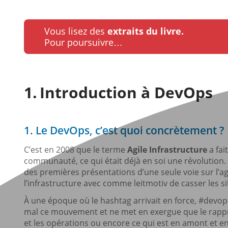
Vous lisez des
extraits du livre.
Pour poursuivre…
Introduction à DevOps
1. Le DevOps, c’est quoi concrètement ?
C’est en 2008 que le terme
Agile Infrastructure
a fai
communauté, ce qui était déjà en soi une révolution.
des premières présentations d’une seule voie sur l’agi
l’infrastructure avec comme leitmotiv de casser les silo
À une époque où le hashtag arrivait en force, #devop
mal ce mouvement et ne met en exergue que le rappr
et les opérations ou encore ce qui est en amont et en 