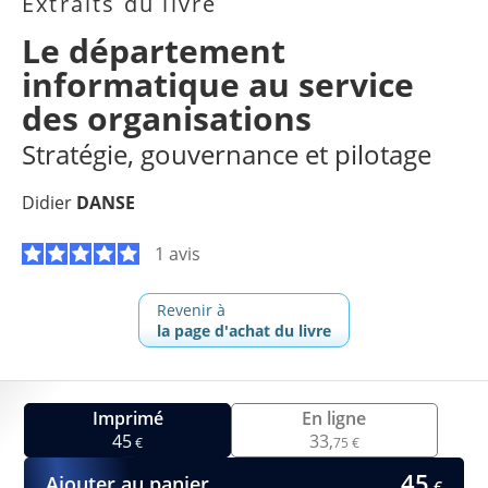
Extraits du livre
Le département
informatique au service
des organisations
Stratégie, gouvernance et pilotage
Didier
DANSE
1 avis
Revenir à
la page d'achat du livre
Imprimé
En ligne
45
33,
€
75 €
45
Ajouter au panier
€