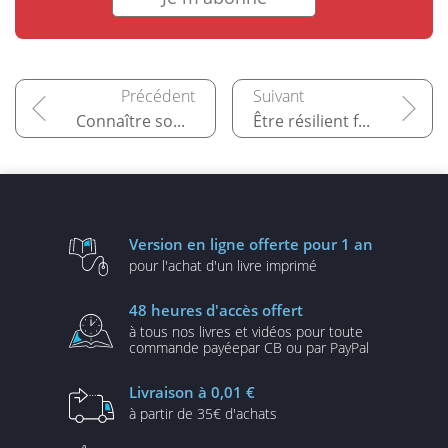
Connaître son environnement pour créer de la valeur
Être résilient face aux perturbations et attaques
Version en ligne
offerte pour 1 an
pour l'achat d'un
livre imprimé
48 heures
d'accès offert
à tous nos livres et vidéos
pour toute
commande payée
par CB ou par PayPal
Livraison
à 0,01 €
à partir de
35€ d'achats