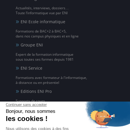
Actualités, interviews, dossiers…
Toute l’informatique vue par ENI
ENI Ecole informatique
Formations de BAC+2 à BAC+5,
dans nos campus physiques et en ligne
Groupe ENI
Expert de la formation informatique
sous toutes ses formes depuis 1981
ENI Service
Formations avec formateur à l'informatique,
à distance ou en présentiel
Editions ENI Pro
Supports de cours
pour les organismes de formation
ENI elearning
La solution de formation à l'informatique en ligne,
disponible en 5 langues