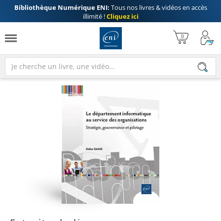
Bibliothèque Numérique ENI:
Tous nos livres & vidéos en accès
illimité !
Cliquez ici