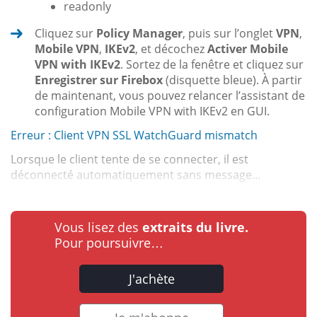
readonly
Cliquez sur
Policy Manager
, puis sur l’onglet
VPN
,
Mobile VPN
,
IKEv2
, et décochez
Activer Mobile
VPN with IKEv2
. Sortez de la fenêtre et cliquez sur
Enregistrer sur Firebox
(disquette bleue). À partir
de maintenant, vous pouvez relancer l’assistant de
configuration Mobile VPN with IKEv2 en GUI.
Erreur : Client VPN SSL WatchGuard mismatch
Lorsque le client tente de se connecter, il est
déconnecté automatiquement sans message...
Vous lisez des
extraits du livre.
Pour poursuivre…
J'achète