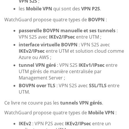
VPN S2S
;
les
Mobile VPN
qui sont des
VPN P2S
.
WatchGuard propose quatre types de
BOVPN
:
passerelle BOVPN manuelle et ses tunnels
:
VPN S2S avec
IKEv2/IPsec
entre UTM ;
interface virtuelle BOVPN
: VPN S2S avec
IKEv2/IPsec
entre UTM et solution cloud comme
Azure ou AWS ;
tunnel VPN géré
: VPN S2S
IKEv1/IPsec
entre
UTM gérés de manière centralisée par
Management Server ;
BOVPN over TLS
: VPN S2S avec
SSL/TLS
entre
UTM.
Ce livre ne couvre pas les
tunnels VPN gérés
.
WatchGuard propose quatre types de
Mobile VPN
:
IKEv2
: VPN P2S avec
IKEv2/IPsec
entre un