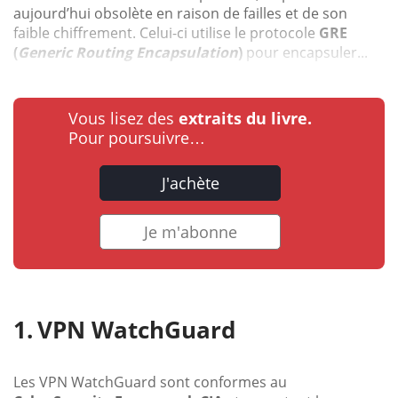
aujourd’hui obsolète en raison de failles et de son
faible chiffrement. Celui-ci utilise le protocole
GRE
(
Generic Routing Encapsulation
)
pour encapsuler...
Vous lisez des
extraits du livre.
Pour poursuivre…
J'achète
Je m'abonne
VPN WatchGuard
Les VPN WatchGuard sont conformes au