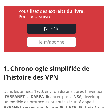
Vous lisez des
extraits du livre.
Pour poursuivre…
J'achète
Je m'abonne
Chronologie simplifiée de
l’histoire des VPN
Dans les années 1970, environ dix ans après l’invention
d’
ARPANET
, la
DARPA
, financée par la
NSA
, développe
un modèle de protocoles orientés sécurité appelé
ARPANET Encryption Devices (PLI, BCR, IPLI, etc.)
, qui