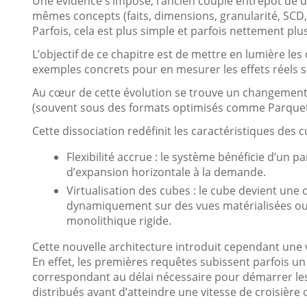
Une évidence s’impose, l’ancien couple entrepôt de d
mêmes concepts (faits, dimensions, granularité, SCD,
Parfois, cela est plus simple et parfois nettement plu
L’objectif de ce chapitre est de mettre en lumière les
exemples concrets pour en mesurer les effets réels s
Au cœur de cette évolution se trouve un changement 
(souvent sous des formats optimisés comme Parquet 
Cette dissociation redéfinit les caractéristiques des 
Flexibilité accrue : le système bénéficie d’un 
d’expansion horizontale à la demande.
Virtualisation des cubes : le cube devient une
dynamiquement sur des vues matérialisées ou 
monolithique rigide.
Cette nouvelle architecture introduit cependant une v
En effet, les premières requêtes subissent parfois u
correspondant au délai nécessaire pour démarrer les 
distribués avant d’atteindre une vitesse de croisière 