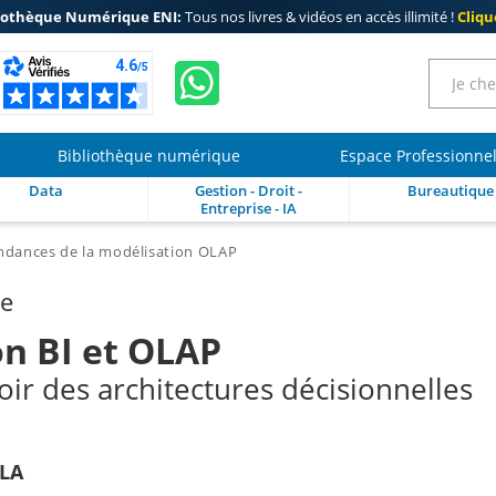
iothèque Numérique ENI:
Tous nos livres & vidéos en accès illimité !
Clique
Bibliothèque numérique
Espace Professionne
Data
Gestion - Droit -
Bureautique
Entreprise - IA
endances de la modélisation OLAP
re
n BI et OLAP
oir des architectures décisionnelles
LA