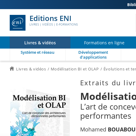
Bibl
Editions ENI
LIVRES | VIDÉOS | E-FORMATIONS
Livres & vidéos
Formations en ligne
Système et réseau
Développement
d'applications
Livres & vidéos
Modélisation BI et OLAP
Évolutions et t
Extraits du liv
Modélisatio
L’art de concev
performantes
Mohamed
BOUABOU