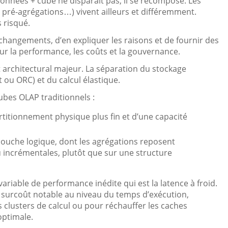
onnées + cube ne disparaît pas, il se recompose. Les
 pré-agrégations…) vivent ailleurs et différemment.
s risqué.
 changements, d’en expliquer les raisons et de fournir des
ur la performance, les coûts et la gouvernance.
architectural majeur. La séparation du stockage
ou ORC) et du calcul élastique.
cubes OLAP traditionnels :
partitionnement physique plus fin et d’une capacité
 couche logique, dont les agrégations reposent
incrémentales, plutôt que sur une structure
ariable de performance inédite qui est la latence à froid.
n surcoût notable au niveau du temps d’exécution,
clusters de calcul ou pour réchauffer les caches
optimale.