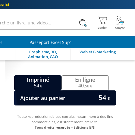
z ici
ls
Passeport Excel Sup’
Graphisme, 3D,
Web et E-Marketing
Animation, CAO
Imprimé
En ligne
54
40,
€
50 €
54
Ajouter au panier
€
Toute reproduction de ces extraits, notamment à des fins
commerciales, est strictement interdite.
Tous droits reservés - Editions ENI