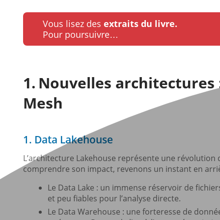
Vous lisez des
extraits du livre.
Pour poursuivre…
Nouvelles architectures
Mesh
1. Data Lakehouse
L’architecture Lakehouse représente une révolution 
comprendre son impact, revenons un instant en arrièr
Le Data Lake : un immense réservoir de fichier
et peu fiables pour l’analyse directe.
Le Data Warehouse : une forteresse de données