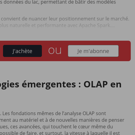
es données du lac, permettant de bâtir des modèles
 il convient de nuancer leur positionnement sur le marché.
a plus naturelle et performante avec Apache Spark....
ou
J'achète
Je m'abonne
ogies émergentes : OLAP en
. Les fondations mêmes de l’analyse OLAP sont
ment au matériel et à de nouvelles manières de penser
iques, ces avancées, qui touchent le cœur même du
ossible de faire, et surtout, la vitesse à laquelle il est