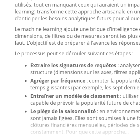
utilisés, tout en manquant ceux qui auraient un imp
learning) transforme cette approche artisanale en un
d’anticiper les besoins analytiques futurs pour allou
Le machine learning ajoute une brique d’intelligenc
dimensions, de filtres ou de mesures seront les plu
faut. L’objectif est de préparer à l’avance les répons
Le processus peut se dérouler suivant ces étapes :
Extraire les signatures de requêtes
: analyse
structure (dimensions sur les axes, filtres app
Agréger par fréquence
: compter la popularit
temps glissantes (par exemple, les sept dernier
Entraîner un modèle de classement
: utilis
capable de prévoir la popularité future de cha
Le piège de la saisonnalité
: en environnement
sont jamais figées. Elles sont soumises à une f
clôtures financières mensuelles, périodes de s
constamment. Pour que cette approche...