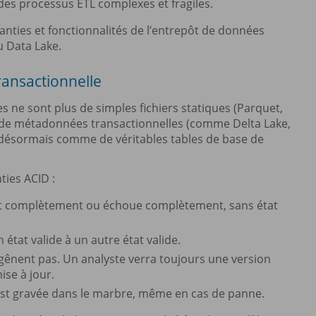
 des processus ETL complexes et fragiles.
anties et fonctionnalités de l’entrepôt de données
u Data Lake.
transactionnelle
ne sont plus de simples fichiers statiques (Parquet,
e de métadonnées transactionnelles (comme Delta Lake,
 désormais comme de véritables tables de base de
ties ACID :
sit complètement ou échoue complètement, sans état
état valide à un autre état valide.
e gênent pas. Un analyste verra toujours une version
se à jour.
 est gravée dans le marbre, même en cas de panne.