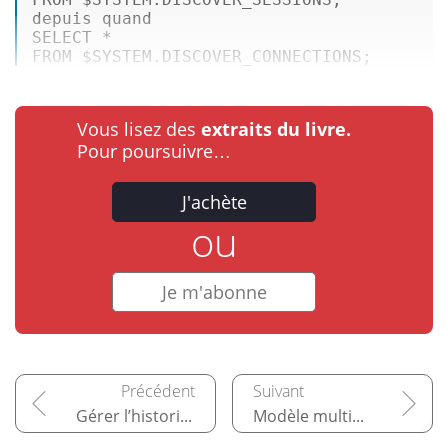
SELECT
*
FROM
 $SYSTEM.DISCOVER_CONNECTIONS;       
Vous lisez des
extraits du livre.
Pour poursuivre…
J'achète
ou
Je m'abonne
Gérer l’historisation et les données temporelles
Modèle multidimensionnel vs tabulaire