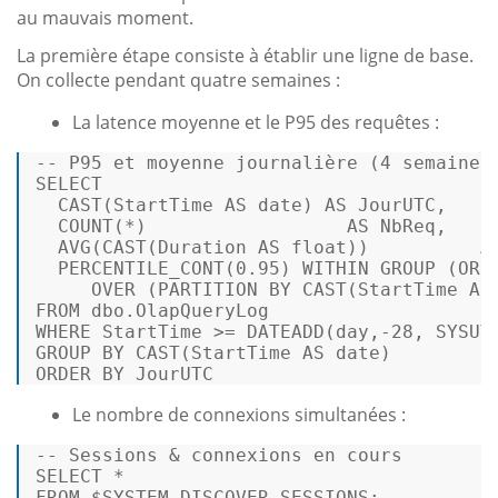
au mauvais moment.
La première étape consiste à établir une ligne de base.
On collecte pendant quatre semaines :
La latence moyenne et le P95 des requêtes :
-- P95 et moyenne journalière (4 semaines
SELECT
CAST
(StartTime 
AS
date
) 
AS
 JourUTC,

COUNT
(
*
)                  
AS
 NbReq,

AVG
(
CAST
(Duration 
AS
float
))          
A
PERCENTILE_CONT
(
0.95
) 
WITHIN
GROUP
 (
ORD
OVER
 (
PARTITION
BY
CAST
(StartTime 
AS
FROM
WHERE
 StartTime 
>=
 DATEADD(
day
,
-28
GROUP
BY
CAST
(StartTime 
AS
date
ORDER
BY
 JourUTC 
Le nombre de connexions simultanées :
-- Sessions & connexions en cours
SELECT
*
FROM
 $SYSTEM.DISCOVER_SESSIONS;          