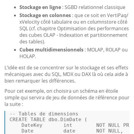
Stockage en ligne
: SGBD relationnel classique
Stockage en colonnes
: que ce soit en VertiPaq/
xVelocity côté tabulaire ou en columnstore côté
SQL (cf. chapitre Optimisation des performances
des cubes OLAP - Indexation et partitionnement
des tables).
Cubes multidimensionnels
: MOLAP, ROLAP ou
HOLAP.
L’idée est de se concentrer sur le stockage et ses effets
mécaniques avec du SQL, MDX ou DAX là où cela aide à
bien remarquer les différences.
Pour cet exemple, on choisira un schéma en étoile
simple qui servira de jeu de données de référence pour
la suite :
-- Tables de dimensions
CREATE
TABLE
 dbo.DimDate (

    DateKey       
int
NOT
NULL
PRI
Date
date
NOT
NULL
,
