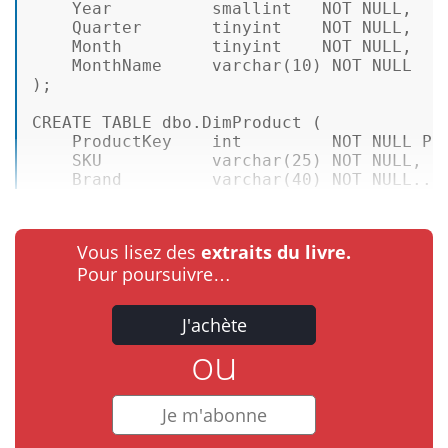
Year
smallint
NOT
NULL
,

    Quarter       tinyint    
NOT
NULL
,

Month
         tinyint    
NOT
NULL
,

    MonthName     
varchar
(
10
) 
NOT
NULL
);

CREATE
TABLE
 dbo.DimProduct (

    ProductKey    
int
NOT
NULL
PR
    SKU           
varchar
(
25
) 
NOT
NULL
,  
    Brand         
varchar
(
40
) 
NOT
 NULL...
Vous lisez des
extraits du livre.
Pour poursuivre…
J'achète
ou
Je m'abonne