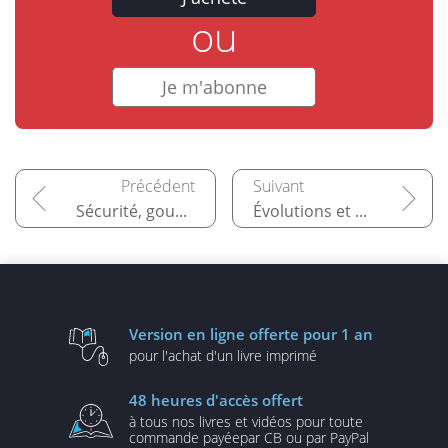
ou
Je m'abonne
Sécurité, gouvernance et déploiement des cubes
Évolutions et tendances de la modélisation OLAP
Version en ligne
offerte pour 1 an
pour l'achat d'un
livre imprimé
48 heures
d'accès offert
à tous nos livres et vidéos
pour toute
commande payée
par CB ou par PayPal