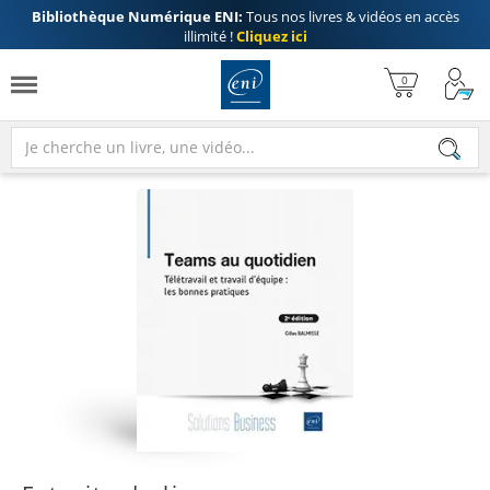
Bibliothèque Numérique ENI:
Tous nos livres & vidéos en accès
illimité !
Cliquez ici