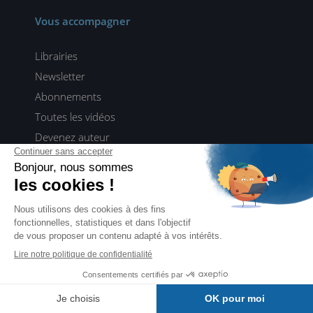
Vous accompagner
Librairies
Newsletter
Abonnements
Toutes les vidéos
Devenez auteur
Tous nos contenus pour rester à la pointe de la tech
Webinaires ENI TALKS