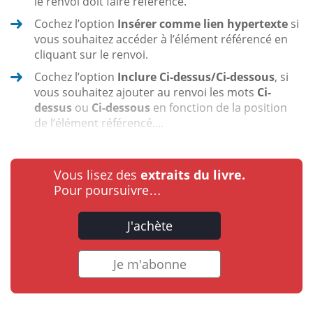
le renvoi doit faire référence.
Cochez l’option
Insérer comme lien hypertexte
si
vous souhaitez accéder à l’élément référencé en
cliquant sur le renvoi.
Cochez l’option
Inclure Ci-dessus/Ci-dessous
, si
vous souhaitez ajouter au renvoi les mots
Ci-
dessus
ou
Ci-dessous
en fonction de la position
de l’élément référencé....
Vous lisez des
extraits du livre.
Pour poursuivre…
J'achète
Je m'abonne