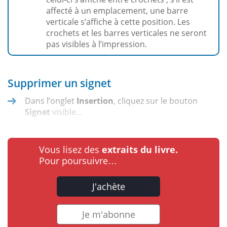
affecté à un emplacement, une barre
verticale s’affiche à cette position. Les
crochets et les barres verticales ne seront
pas visibles à l’impression.
Supprimer un signet
Dans l’onglet
Insertion
, cliquez sur le bouton
Signet
visible...
Vous lisez des
extraits du livre.
Pour poursuivre…
J'achète
Je m'abonne