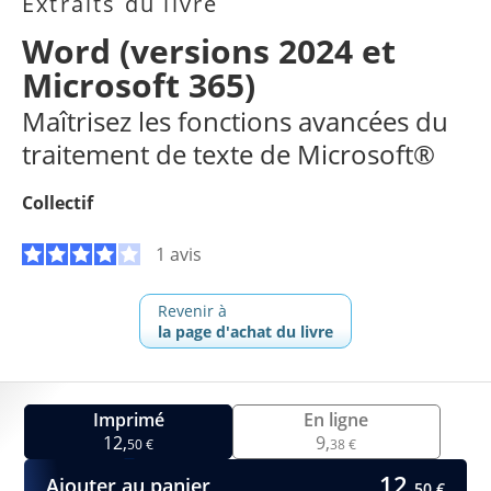
Extraits du livre
Word (versions 2024 et
Microsoft 365)
Maîtrisez les fonctions avancées du
traitement de texte de Microsoft®
Collectif
1 avis
Revenir à
la page d'achat du livre
Imprimé
En ligne
12,
9,
50 €
38 €
12,
Ajouter au panier
50 €