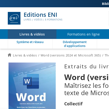
Bibl
Editions ENI
LIVRES | VIDÉOS | E-FORMATIONS
Livres & vidéos
Formations en ligne
Système et réseau
Développement
d'applications
Livres & vidéos
Word (versions 2024 et Microsoft 365)
Th
Extraits du liv
Word (versi
Maîtrisez les 
texte de Micro
Collectif