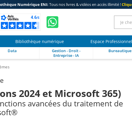
iothèque Numérique ENI:
Tous nos livres & vidéos en accès illimité !
Clique
Bibliothèque numérique
Espace Professionne
Data
Gestion - Droit -
Bureautique
Entreprise - IA
èmes
re
ons 2024 et Microsoft 365)
fonctions avancées du traitement de
soft®