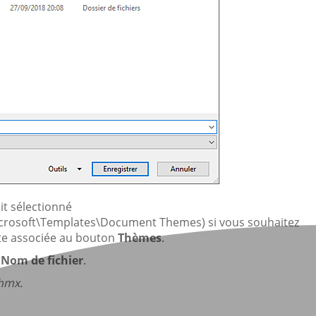
it sélectionné
crosoft\Templates\Document Themes) si vous souhaitez
iste associée au bouton
Thèmes
.
e
Nom de fichier
.
thmx.