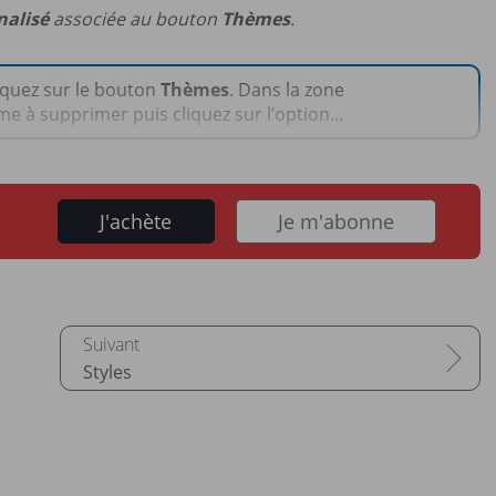
nalisé
associée au bouton
Thèmes
.
iquez sur le bouton
Thèmes
. Dans la zone
hème à supprimer puis cliquez sur l’option...
J'achète
Je m'abonne
Styles