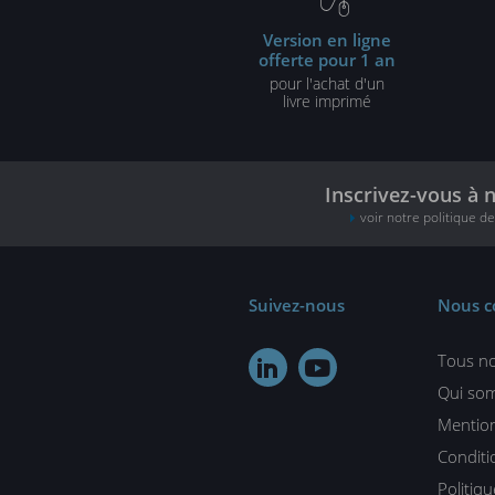
Version en ligne
offerte pour 1 an
pour l'achat d'un
livre imprimé
Inscrivez-vous à 
voir notre politique d
Suivez-nous
Nous c
Tous no


Qui so
Mention
Conditi
Politiq