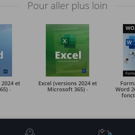
Pour aller plus loin
 2024 et
Excel (versions 2024 et
Forma
365)
Microsoft 365)
Word 20
-
-
fonct
Word à 
le livr
2021 OF
an