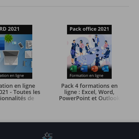
tion en ligne
Pack 4 formations en
21 - Toutes les
ligne : Excel, Word,
ionnalités de
PowerPoint et Outlook
votre portée
2021
- +
- + les livres
e numérique Word
numériques Excel, Word,
FERT - Valable 1
PowerPoint et Outlook
, en illimité
2021 - Valables 1 an, en
illimité