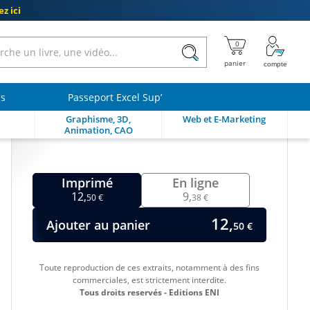
z ici
ls
Passeport Excel Sup’
Graphisme, 3D,
Web et E-Marketing
Animation, CAO
Imprimé
En ligne
12,
9,
50 €
38 €
12,
Ajouter au panier
50 €
Toute reproduction de ces extraits, notamment à des fins
commerciales, est strictement interdite.
Tous droits reservés - Editions ENI