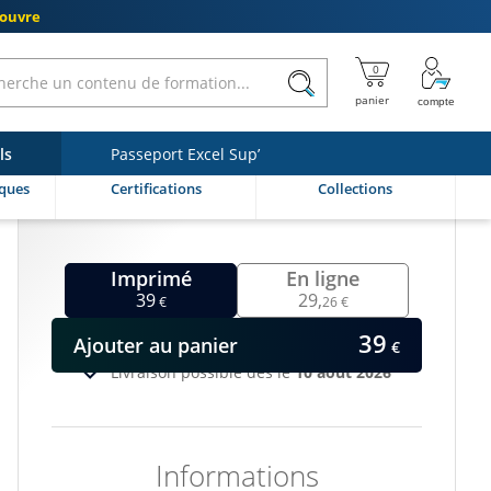
couvre
ls
Passeport Excel Sup’
ques
Certifications
Collections
Imprimé
En ligne
39
29,
€
26 €
39
Ajouter
au panier
€
Livraison possible dès le
10 août 2026
Informations