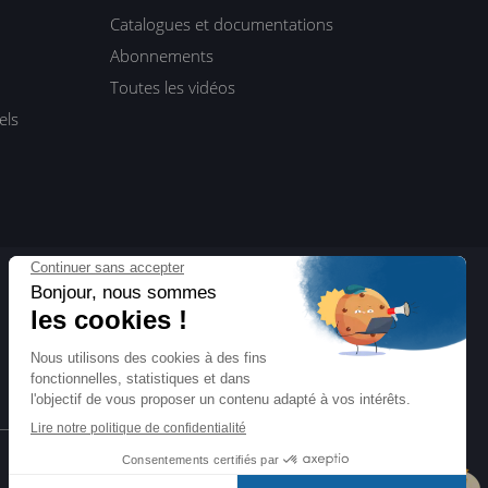
Catalogues et documentations
Abonnements
Toutes les vidéos
els
ENI Blog
Actualités, interviews, dossiers…
Toute l’informatique vue par ENI