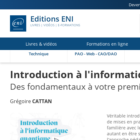
Deven
Editions ENI
LIVRES | VIDÉOS | E-FORMATIONS
Livres & vidéos
Formations en ligne
Technique
PAO - Web - CAO/DAO
Introduction à l'informat
Des fondamentaux à votre premi
Grégoire
CATTAN
Véritable intro
de mises en pra
familière avec l
autant en être 
l’approche péda