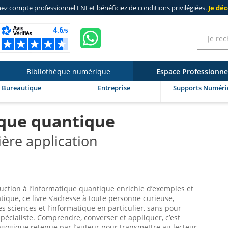
ez compte professionnel ENI
et bénéficiez de
conditions privilégiées
.
Je dé
Bibliothèque numérique
Espace Professionne
Bureautique
Entreprise
Supports Numéri
ique quantique
ère application
duction à l’informatique quantique enrichie d’exemples et
tique, ce livre s’adresse à toute personne curieuse,
es sciences et l’informatique en particulier, sans pour
spécialiste. Comprendre, converser et appliquer, c’est
gogique retenue par l’auteur pour transmettre au lecteur