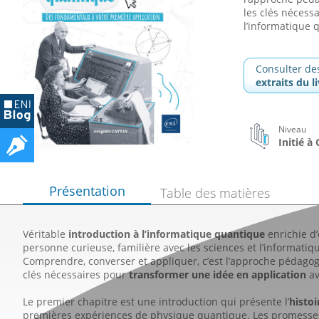
les clés nécess
l’informatique 
Consulter de
extraits du l
Niveau
Initié à
Présentation
Table des matières
Véritable
introduction à l’informatique quantique
enrichie d
personne curieuse, familière avec les sciences et l’informatiqu
Comprendre, converser et appliquer, c’est l’approche pédagog
clés nécessaires pour
transformer une idée en application
av
Le premier chapitre est une introduction qui présente l’
histoi
premières expériences de physique quantique. Les promesses 