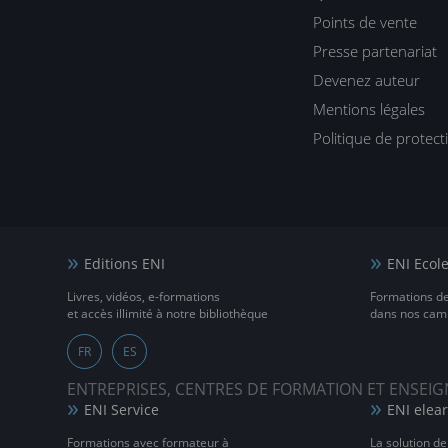
Points de vente
Presse partenariat
Devenez auteur
Mentions légales
Politique de protec
Editions ENI
ENI Ecol
Livres, vidéos, e-formations
Formations d
et accès illimité à notre bibliothèque
dans nos camp
FR
ES
ENTREPRISES, CENTRES DE FORMATION ET ENSE
ENI Service
ENI elea
Formations avec formateur à
La solution de