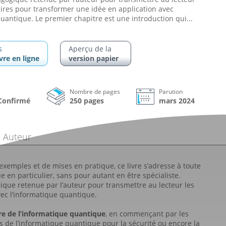
aires pour transformer une idée en application avec
quantique. Le premier chapitre est une introduction qui...
s
Aperçu de la
ivre en ligne
version papier
Nombre de pages
Parution
 Confirmé
250 pages
mars 2024
Auteur
’exemples et de mises en pratique, ce livre s’adresse à toute
e en particulier, sans pour autant en être spécialiste.
ique retenue par l’auteur pour transmettre au lecteur les
ec l’informatique quantique.
re de l’informatique quantique
, en commençant par les
de l’informatique quantique pour la sécurité ou encore la