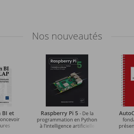
Nos
nouveautés
 BI et
Raspberry Pi 5
Auto
- De la
 concevoir
programmation en Python
fond
tures
à l’intelligence artificielle
présen
les
pour l'analyse d'images
auto