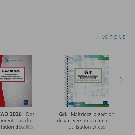
voir plus
CAD 2026
Git
- Des
- Maîtrisez la gestion
amentaux à la
de vos versions (concepts,
tation détaillée
utilisation et cas
ur de projets
pratiques) (5e édition)