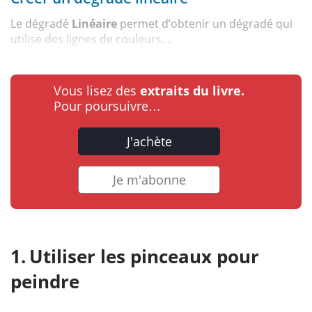
Le dégradé
Linéaire
permet d’obtenir un dégradé qui
utilise des lignes de couleurs....
Vous lisez des
extraits du livre.
Pour poursuivre…
J'achète
Je m'abonne
Utiliser les pinceaux pour
peindre