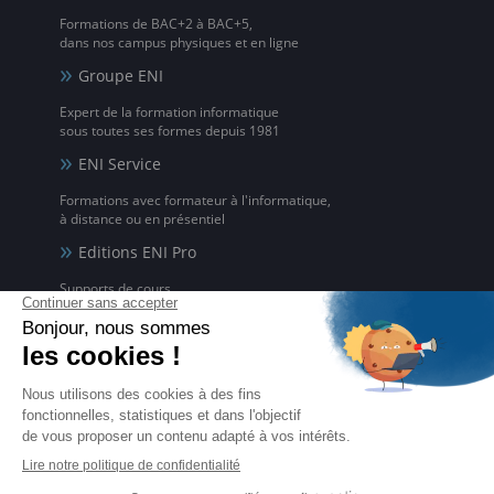
Formations de BAC+2 à BAC+5,
dans nos campus physiques et en ligne
Groupe ENI
Expert de la formation informatique
sous toutes ses formes depuis 1981
ENI Service
Formations avec formateur à l'informatique,
à distance ou en présentiel
Editions ENI Pro
Supports de cours
pour les organismes de formation
ENI elearning
La solution de formation à l'informatique en ligne,
disponible en 5 langues
Certifications ENI
Certifications à l'informatique
éligibles CPF et reconnues par l'État