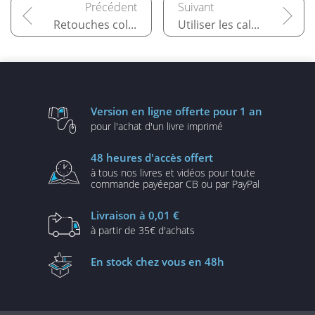
Retouches colorimétriques
Utiliser les calques de réglage
Version en ligne
offerte pour 1 an
pour l'achat d'un
livre imprimé
48 heures
d'accès offert
à tous nos livres et vidéos
pour toute
commande payée
par CB ou par PayPal
Livraison
à 0,01 €
à partir de
35€ d'achats
En stock
chez vous en 48h