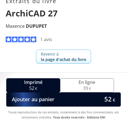
Extraits du livre
ArchiCAD 27
Maxence
DUPUPET
1 avis
Revenir à
la page d'achat du livre
Imprimé
En ligne
52
39
€
€
52
Ajouter au panier
€
Toute reproduction de ces extraits, notamment à des fins commerciales, est
strictement interdite.
Tous droits reservés - Editions ENI