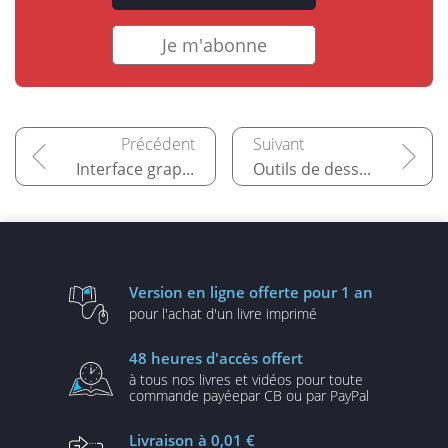
Je m'abonne
Interface graphique
Outils de dessin 2D
Version en ligne
offerte pour 1 an
pour l'achat d'un
livre imprimé
48 heures
d'accès offert
à tous nos livres et vidéos
pour toute
commande payée
par CB ou par PayPal
Livraison
à 0,01 €