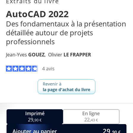
Extraits du livre
AutoCAD 2022
Des fondamentaux à la présentation
détaillée autour de projets
professionnels
Jean-Yves
GOUEZ
Olivier
LE FRAPPER
4 avis
Revenir à
la page d'achat du livre
Imprimé
En ligne
29,
22,
90 €
43 €
29,
Ajouter au panier
90 €