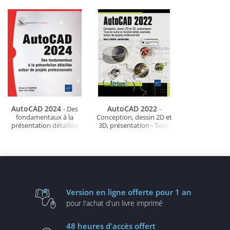
AutoCAD 2024
AutoCAD 2022
- Des
-
fondamentaux à la
Conception, dessin 2D et
présentation détaillée
3D, présentation - Tous
autour de projets
les outils et
professionnels
fonctionnalités
avancées...
Version en ligne
offerte pour 1 an
pour l'achat d'un
livre imprimé
48 heures
d'accès offert