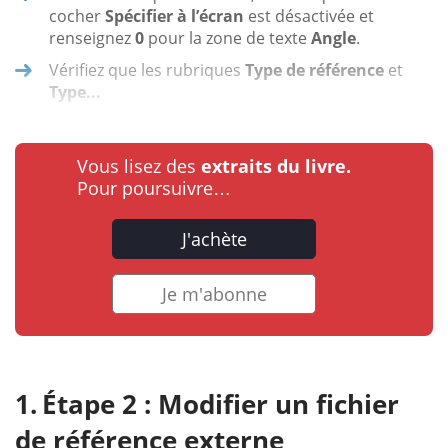
cocher
Spécifier à l’écran
est désactivée et
renseignez
0
pour la zone de texte
Angle
.
Vérifiez que les rubriques
Type de référence
et
Type...
Vous lisez des
extraits du livre.
Pour poursuivre…
J'achète
Je m'abonne
Étape 2 : Modifier un fichier
de référence externe