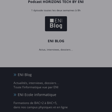
Podcast HORIZONS TECH BY ENI
1 épisode toutes les deux semaines à 8h
ENI BLOG
Actus, interviews, dossiers…
ENI Blog
Actualités, interviews, dossiers…
Toute l’informatique vue par ENI
ENI Ecole informatique
Formations de BAC+2 à BAC+5,
dans nos campus physiques et en ligne