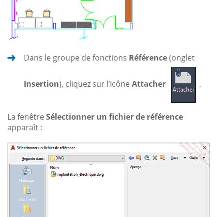
Dans le groupe de fonctions
Référence
(onglet
Insertion
), cliquez sur l’icône
Attacher
.
La fenêtre
Sélectionner un fichier de référence
apparaît :