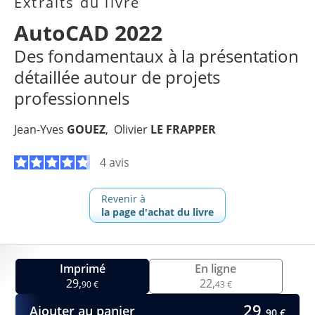
Extraits du livre
AutoCAD 2022
Des fondamentaux à la présentation
détaillée autour de projets
professionnels
Jean-Yves
GOUEZ
Olivier
LE FRAPPER
4 avis
Revenir à
la page d'achat du livre
Imprimé
En ligne
29,
22,
90 €
43 €
29,
Ajouter au panier
90 €