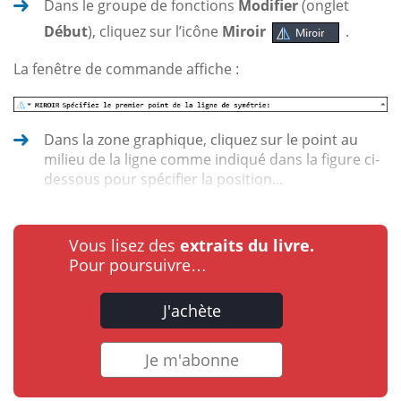
Dans le groupe de fonctions
Modifier
(onglet
Début
), cliquez sur l’icône
Miroir
.
La fenêtre de commande affiche :
Dans la zone graphique, cliquez sur le point au
milieu de la ligne comme indiqué dans la figure ci-
dessous pour spécifier la position...
Vous lisez des
extraits du livre.
Pour poursuivre…
J'achète
Je m'abonne