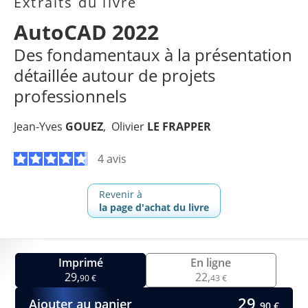
Extraits du livre
AutoCAD 2022
Des fondamentaux à la présentation
détaillée autour de projets
professionnels
Jean-Yves
GOUEZ
Olivier
LE FRAPPER
4 avis
Revenir à
la page d'achat du livre
Imprimé
En ligne
29,
22,
90 €
43 €
29,
Ajouter au panier
90 €