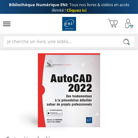
Bibliothèque Numérique ENI:
Tous nos livres & vidéos en accès
illimité !
Cliquez ici