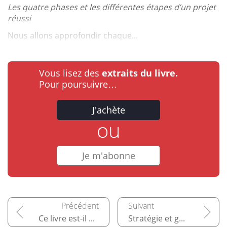
Les quatre phases et les différentes étapes d’un projet
réussi
Nous allons approfondir chaque...
Vous lisez des
extraits du livre.
Pour poursuivre…
J'achète
ou
Je m'abonne
Ce livre est-il pour vous ?
Stratégie et gouvernance