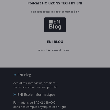
Podcast HORIZONS TECH BY ENI
1 épisode toutes les deux semaines à 8h
ENI BLOG
Actus, interviews, dossiers…
ENI Blog
Actualités, interviews, dossiers…
Toute l’informatique vue par ENI
ENI Ecole informatique
Formations de BAC+2 à BAC+5,
dans nos campus physiques et en ligne