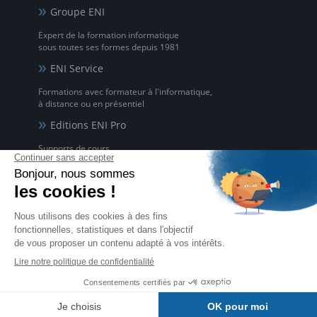
Groupe ENI
Expert de la formation informatique
sous toutes ses formes depuis 1981
ENI Service
Formations avec formateur à l'informatique,
à distance ou en présentiel
Editions ENI Pro
Supports de cours
pour les organismes de formation
ENI elearning
La solution de formation à l'informatique en ligne,
disponible en 5 langues
Certifications ENI
Certifications à l'informatique
éligibles CPF et reconnues par l'État