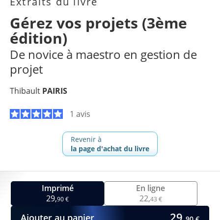
Extraits du livre
Gérez vos projets (3ème
édition)
De novice à maestro en gestion de
projet
Thibault
PAIRIS
1 avis
Revenir à
la page d'achat du livre
Imprimé
En ligne
29,
22,
90 €
43 €
29,
Ajouter au panier
90 €