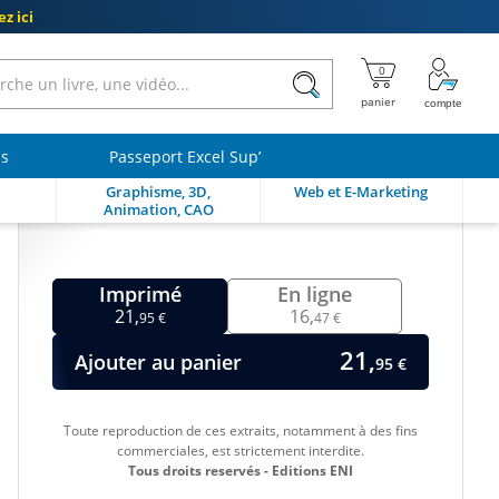
z ici
ls
Passeport Excel Sup’
Graphisme, 3D,
Web et E-Marketing
Animation, CAO
Imprimé
En ligne
21,
16,
95 €
47 €
21,
Ajouter au panier
95 €
Toute reproduction de ces extraits, notamment à des fins
commerciales, est strictement interdite.
Tous droits reservés - Editions ENI