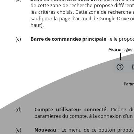
de cette zone de recherche propose différent
les critères choisis. Cette zone de recherch
sauf pour la page d’accueil de Google Drive où
haut).
(c)
Barre de commandes principale
: elle propos
(d)
Compte utilisateur connecté
. L’icône 
paramètres du compte, à la connexion d’un
(e)
Nouveau
. Le menu de ce bouton propose