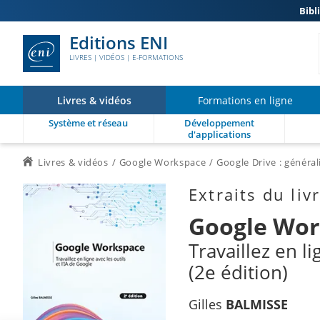
Bibl
Editions ENI
LIVRES | VIDÉOS | E-FORMATIONS
Livres & vidéos
Formations en ligne
Système et réseau
Développement
d'applications
Livres & vidéos
Google Workspace
Google Drive : général
Extraits du liv
Google Wor
Travaillez en li
(2e édition)
Gilles
BALMISSE