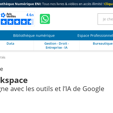
iothèque Numérique ENI:
Tous nos livres & vidéos en accès illimité !
Clique
Bibliothèque numérique
Espace Professionne
Data
Gestion - Droit -
Bureautique
Entreprise - IA
ités
re
kspace
gne avec les outils et l’IA de Google