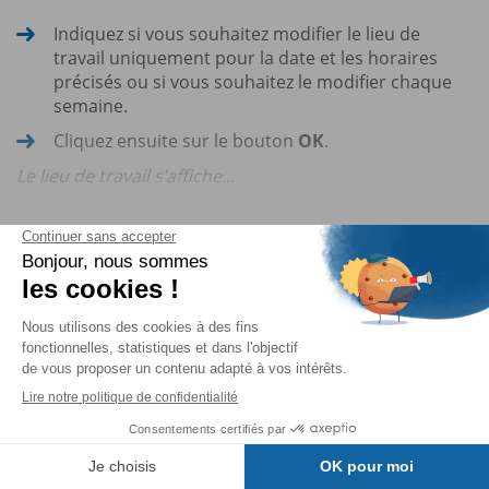
Indiquez si vous souhaitez modifier le lieu de
travail uniquement pour la date et les horaires
précisés ou si vous souhaitez le modifier chaque
semaine.
Cliquez ensuite sur le bouton
OK
.
Le lieu de travail s’affiche...
Vous lisez des
extraits du livre.
Pour poursuivre…
J'achète
ou
Je m'abonne
Table des matières