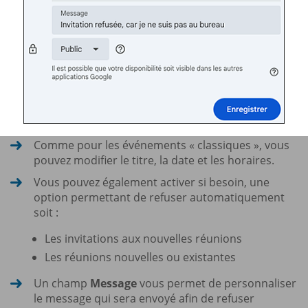
Comme pour les événements « classiques », vous
pouvez modifier le titre, la date et les horaires.
Vous pouvez également activer si besoin, une
option permettant de refuser automatiquement
soit :
Les invitations aux nouvelles réunions
Les réunions nouvelles ou existantes
Un champ
Message
vous permet de personnaliser
le message qui sera envoyé afin de refuser