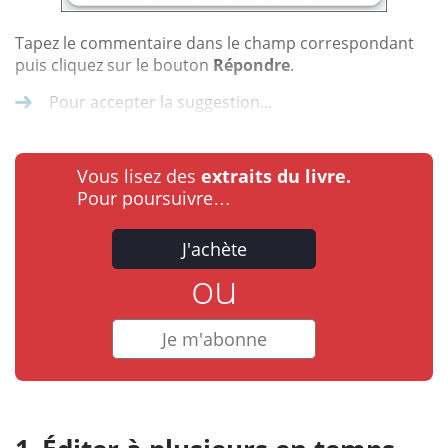
Tapez le commentaire dans le champ correspondant
puis cliquez sur le bouton
Répondre
.
Pour accepter la suggestion...
Vous lisez des
extraits du livre.
Pour poursuivre…
J'achète
ou
Je m'abonne