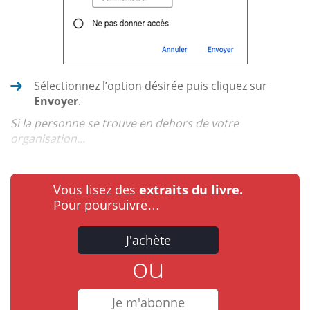
Sélectionnez l’option désirée puis cliquez sur
Envoyer
.
Si la personne se trouve en dehors de votre
organisation...
Vous lisez des
extraits du livre.
Pour poursuivre…
J'achète
ou
Je m'abonne