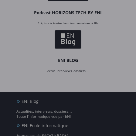
Podcast HORIZONS TECH BY ENI
1 épisode toutes les deux semaines à 8h
ENI BLOG
Actus, interviews, dossiers…
ENI Blog
Actualités, interviews, dossiers…
Toute l’informatique vue par ENI
ENI Ecole informatique
Formations de BAC+2 à BAC+5,