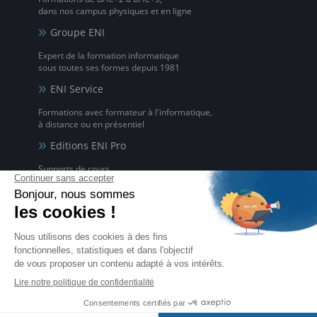
dans nos campus physiques et en ligne
Groupe ENI
Expert de la formation informatique
sous toutes ses formes depuis 1981
ENI Service
Formations avec formateur à l'informatique,
à distance ou en présentiel
Editions ENI Pro
Supports de cours
pour les organismes de formation
ENI elearning
La solution de formation à l'informatique en ligne,
disponible en 5 langues
Certifications ENI
Certifications à l'informatique
éligibles CPF et reconnues par l'État