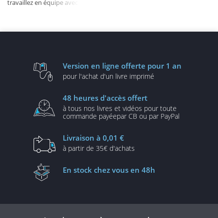
travaillez en équipe avec
les outils Google (v2)
Version en ligne
offerte pour 1 an
pour l'achat d'un
livre imprimé
48 heures
d'accès offert
à tous nos livres et vidéos
pour toute
commande payée
par CB ou par PayPal
Livraison
à 0,01 €
à partir de
35€ d'achats
En stock
chez vous en 48h