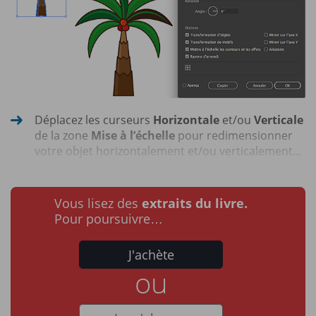
Déplacez les curseurs
Horizontale
et/ou
Verticale
de la zone
Mise à l’échelle
pour redimensionner
votre objet horizontalement et/ou verticalement...
Vous lisez des
extraits du livre.
Pour poursuivre…
J'achète
ou