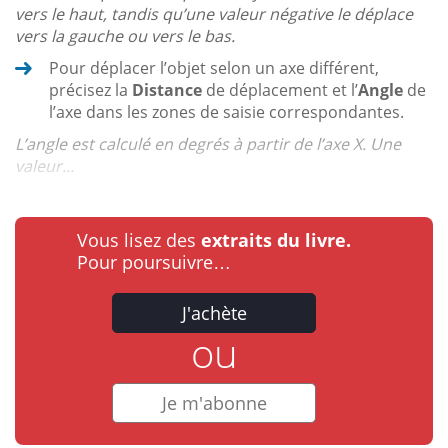
vers le haut, tandis qu’une valeur négative le déplace
vers la gauche ou vers le bas.
Pour déplacer l’objet selon un axe différent,
précisez la
Distance
de déplacement et l’
Angle
de
l’axe dans les zones de saisie correspondantes.
L’angle est calculé en degrés à partir de l’axe X. Une
valeur...
Vous lisez des
extraits du livre.
Pour poursuivre…
J'achète
ou
Je m'abonne