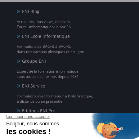
ENI Blog
Actualités, interviews, dossiers…
Toute l’informatique vue par ENI
ENI Ecole informatique
Formations de BAC+2 à BAC+5,
dans nos campus physiques et en ligne
Groupe ENI
Expert de la formation informatique
sous toutes ses formes depuis 1981
ENI Service
Formations avec formateur à l'informatique,
à distance ou en présentiel
Editions ENI Pro
Supports de cours
pour les organismes de formation
ENI elearning