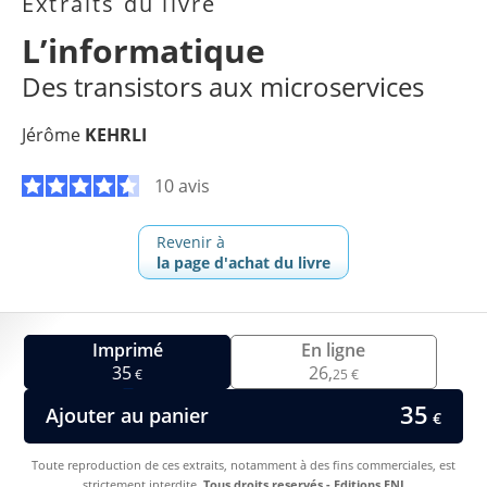
Extraits du livre
L’informatique
Des transistors aux microservices
Jérôme
KEHRLI
10 avis
Revenir à
la page d'achat du livre
Imprimé
En ligne
35
26,
€
25 €
35
Ajouter au panier
€
Toute reproduction de ces extraits, notamment à des fins commerciales, est
strictement interdite.
Tous droits reservés - Editions ENI