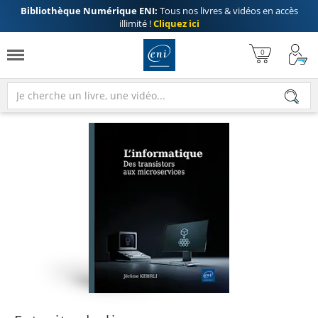
Bibliothèque Numérique ENI:
Tous nos livres & vidéos en accès
illimité !
Cliquez ici