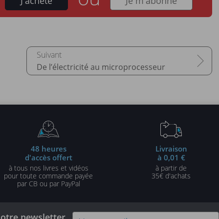
J'achète
Je m'abonne
De l’électricité au microprocesseur
48 heures
Livraison
d'accès offert
à 0,01 €
à tous nos livres et vidéos
à partir de
pour toute commande payée
35€ d'achats
par CB ou par PayPal
notre newsletter