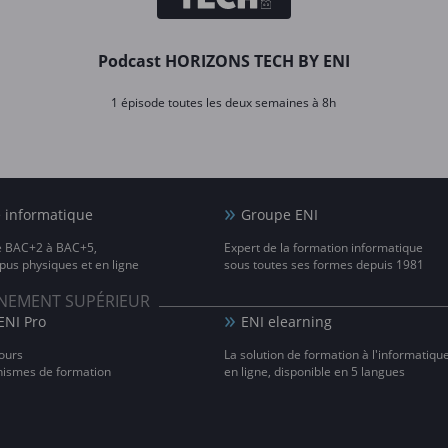
Podcast HORIZONS TECH BY ENI
1 épisode toutes les deux semaines à 8h
e informatique
Groupe ENI
e BAC+2 à BAC+5,
Expert de la formation informatique
us physiques et en ligne
sous toutes ses formes depuis 1981
IGNEMENT SUPÉRIEUR
ENI Pro
ENI elearning
ours
La solution de formation à l'informatiqu
nismes de formation
en ligne, disponible en 5 langues