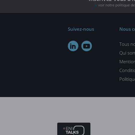
voir notre politique d
Suivez-nous
Nous c
Tous no


Qui so
Mention
Conditi
Politiq