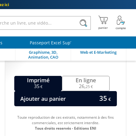
z ici
ls
Passeport Excel Sup’
Graphisme, 3D,
Web et E-Marketing
Animation, CAO
Imprimé
En ligne
35
26,
€
25 €
35
Ajouter au panier
€
Toute reproduction de ces extraits, notamment à des fins
commerciales, est strictement interdite.
Tous droits reservés - Editions ENI