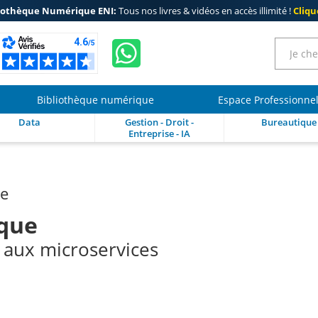
iothèque Numérique ENI:
Tous nos livres & vidéos en accès illimité !
Clique
Bibliothèque numérique
Espace Professionne
Data
Gestion - Droit -
Bureautique
Entreprise - IA
re
ique
s aux microservices