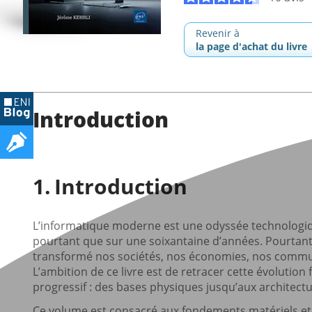
Revenir à
la page d'achat du livre
Introduction
Introduction
L’informatique moderne est une odyssée technologique
pourtant que sur une soixantaine d’années. Pourtant
transformé nos sociétés, nos économies, nos commun
L’ambition de ce livre est de retracer cette évolutio
progressif : des bases physiques jusqu’aux architect
Ce volume est consacré aux fondements matériels et lo