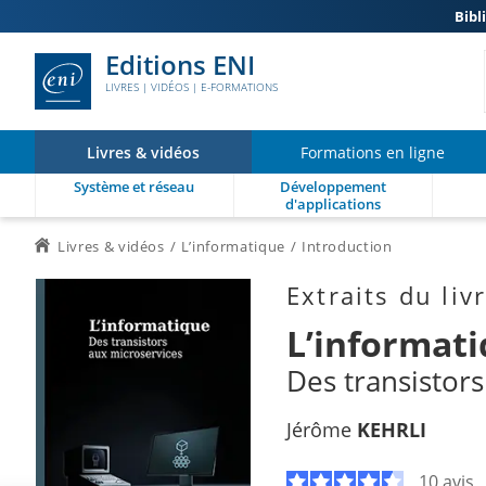
Bibl
Editions ENI
LIVRES | VIDÉOS | E-FORMATIONS
Livres & vidéos
Formations en ligne
Système et réseau
Développement
d'applications
Livres & vidéos
L’informatique
Introduction
Extraits du liv
L’informat
Des transistor
Jérôme
KEHRLI
10 avis