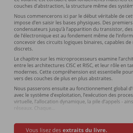
couches d’abstraction, la structure même des systè
Nous commencerons ici par le début véritable de cette
impose d’en saisir les bases physiques. Des premiers
condensateurs jusqu’à l’apparition du transistor, des 
de l’électronique est au fondement même de l’infor
concevoir des circuits logiques binaires, capables d
discrets.
Le chapitre sur les microprocesseurs examine l’archite
entre les architectures CISC et RISC, et leur rôle en
modernes. Cette compréhension est essentielle pour s
vers des couches de plus en plus abstraites.
Nous passerons ensuite au fonctionnement global d’un
avec le système d’exploitation, l’exécution des proc
virtuelle, l’allocation dynamique, la pile d’appels - a
réseaux. Chaque...
Vous lisez des
extraits du livre.