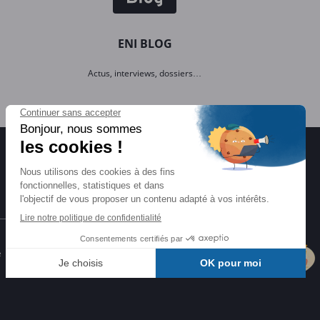
ENI BLOG
Actus, interviews, dossiers…
Certifications ENI
e
Certifications à l'informatique
éligibles CPF et reconnues par l'État