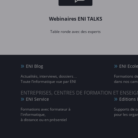
Webinaires ENI TALKS
Table ronde avec des experts
ENI Blog
ENI Ecol
Actualités, interviews, dossiers…
Formations d
Toute l’informatique vue par ENI
dans nos camp
ENTREPRISES, CENTRES DE FORMATION ET ENSE
ENI Service
Editions 
Formations avec formateur à
Supports de c
l'informatique,
pour les orga
à distance ou en présentiel