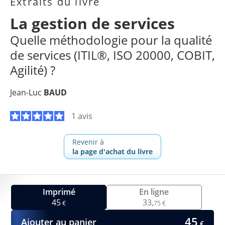
Extraits du livre
La gestion de services
Quelle méthodologie pour la qualité
de services (ITIL®, ISO 20000, COBIT,
Agilité) ?
Jean-Luc
BAUD
1 avis
Revenir à
la page d'achat du livre
Imprimé
En ligne
45
33,
€
75 €
45
Ajouter au panier
€