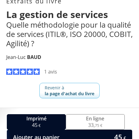
Extraits du livre
La gestion de services
Quelle méthodologie pour la qualité
de services (ITIL®, ISO 20000, COBIT,
Agilité) ?
Jean-Luc
BAUD
1 avis
Revenir à
la page d'achat du livre
Imprimé
En ligne
45
33,
€
75 €
45
Ajouter au panier
€