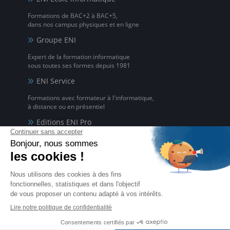
Formations de BAC+2 à BAC+5,
dans nos campus physiques et en ligne
Groupe ENI
Expert de la formation informatique
sous toutes ses formes depuis 1981
ENI Service
Formations avec formateur à l'informatique,
à distance ou en présentiel
Editions ENI Pro
Supports de cours
pour les organismes de formation
ENI elearning
La solution de formation à l'informatique en ligne,
disponible en 5 langues
Certifications ENI
Certifications à l'informatique
éligibles CPF et reconnues par l'État