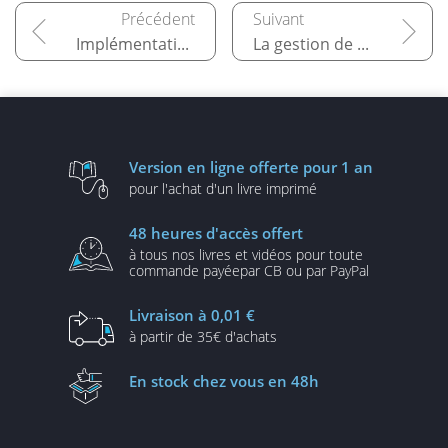
Implémentation des autres méthodologies
La gestion de services chez un organisme public
Version en ligne
offerte pour 1 an
pour l'achat d'un
livre imprimé
48 heures
d'accès offert
à tous nos livres et vidéos
pour toute
commande payée
par CB ou par PayPal
Livraison
à 0,01 €
à partir de
35€ d'achats
En stock
chez vous en 48h