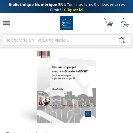
Bibliothèque Numérique ENI:
Tous nos livres & vidéos en accès
illimité !
Cliquez ici