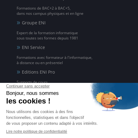
Formations de BAC+2 à BAC+5,
dans nos campus physiques et en ligne
Groupe ENI
Expert de la formation informatique
sous toutes ses formes depuis 1981
ENI Service
Formations avec formateur à l'informatique,
à distance ou en présentiel
Editions ENI Pro
Supports de cours
pour les organismes de formation
ENI elearning
La solution de formation à l'informatique en ligne,
disponible en 5 langues
Certifications ENI
Certifications à l'informatique
éligibles CPF et reconnues par l'État