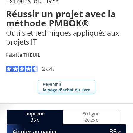
Extraits du livre
Réussir un projet avec la
méthode PMBOK®
Outils et techniques appliqués aux
projets IT
Fabrice
THEUIL
2 avis
Revenir à
la page d'achat du livre
Imprimé
En ligne
35
26,
€
25 €
35
Ajouter au panier
€