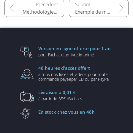
Méthodologie agile et Scrum
Exemple de mise en application des artefacts
Version en ligne
offerte pour 1 an
pour l'achat d'un
livre imprimé
48 heures
d'accès offert
à tous nos livres et vidéos
pour toute
commande payée
par CB ou par PayPal
Livraison
à 0,01 €
à partir de
35€ d'achats
En stock
chez vous en 48h