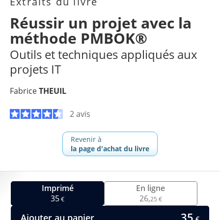
Extraits du livre
Réussir un projet avec la
méthode PMBOK®
Outils et techniques appliqués aux
projets IT
Fabrice
THEUIL
2 avis
Revenir à
la page d'achat du livre
Imprimé
En ligne
35
26,
€
25 €
35
Ajouter au panier
€