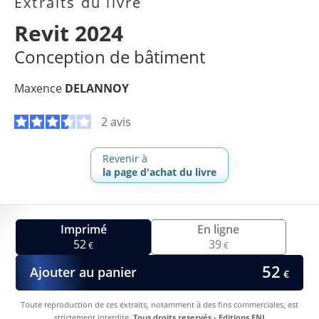
Extraits du livre
Revit 2024
Conception de bâtiment
Maxence
DELANNOY
2 avis
Revenir à
la page d'achat du livre
Imprimé
En ligne
52
39
€
€
52
Ajouter au panier
€
Toute reproduction de ces extraits, notamment à des fins commerciales, est
strictement interdite.
Tous droits reservés - Editions ENI