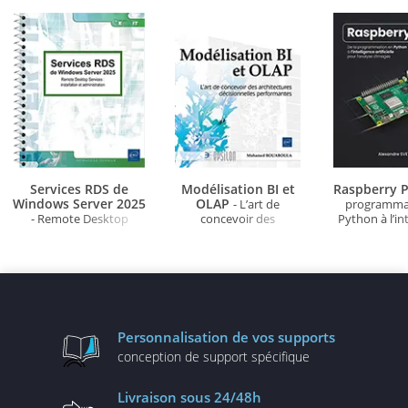
Services RDS de
Modélisation BI et
Raspberry P
Windows Server 2025
OLAP
- L’art de
programma
- Remote Desktop
concevoir des
Python à l’in
Services : installation et
architectures
artificielle po
administration
décisionnelles
d'ima
performantes
Personnalisation
de vos supports
conception de
support spécifique
Livraison
sous 24/48h