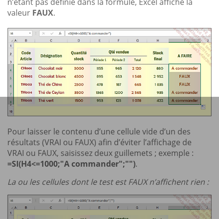
n’étant pas définie dans la formule, Excel affiche la
valeur
FAUX
.
Pour laisser le contenu d’une cellule vide d’un des
résultats (VRAI ou FAUX) afin d’éviter l’affichage de
VRAI ou FAUX, saisissez deux guillemets ; exemple :
=SI(H4<=1000;"A commander";"")
.
La ou les cellules dont le test est FAUX n’affichent rien :