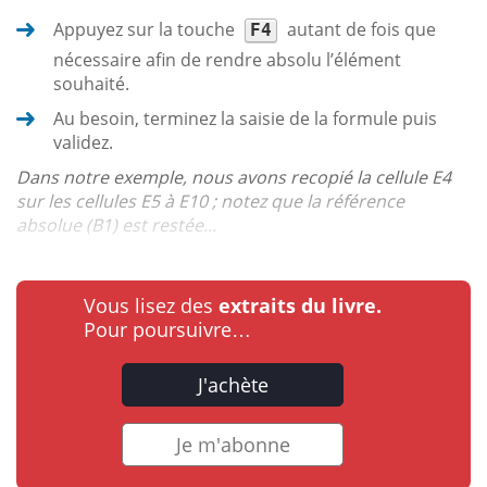
Appuyez sur la touche
autant de fois que
F4
nécessaire afin de rendre absolu l’élément
souhaité.
Au besoin, terminez la saisie de la formule puis
validez.
Dans notre exemple, nous avons recopié la cellule E4
sur les cellules E5 à E10 ; notez que la référence
absolue (B1) est restée...
Vous lisez des
extraits du livre.
Pour poursuivre…
J'achète
Je m'abonne