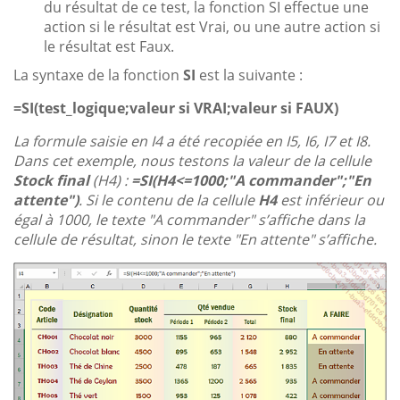
du résultat de ce test, la fonction SI effectue une
action si le résultat est Vrai, ou une autre action si
le résultat est Faux.
La syntaxe de la fonction
SI
est la suivante :
=SI(test_logique;valeur si VRAI;valeur si FAUX)
La formule saisie en I4 a été recopiée en I5, I6, I7 et I8.
Dans cet exemple, nous testons la valeur de la cellule
Stock final
(H4) :
=SI(H4<=1000;"A commander";"En
attente")
. Si le contenu de la cellule
H4
est inférieur ou
égal à 1000, le texte "A commander" s’affiche dans la
cellule de résultat, sinon le texte "En attente" s’affiche.