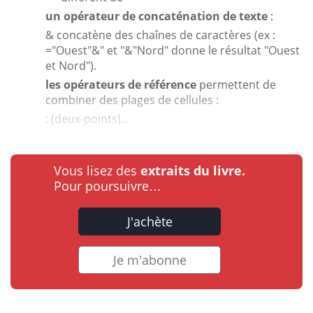
un opérateur de concaténation de texte
:
&
concatène des chaînes de caractères (ex :
="Ouest"
&
" et "
&
"Nord" donne le résultat "Ouest
et Nord").
les opérateurs de référence
permettent de
combiner des plages de cellules :
: (deux-points)...
Vous lisez des
extraits du livre.
Pour poursuivre…
J'achète
Je m'abonne