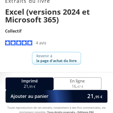
Extraits du livre
Excel (versions 2024 et
Microsoft 365)
Collectif
4 avis
Revenir à
la page d'achat du livre
Imprimé
En ligne
21,
16,
95 €
47 €
21,
Ajouter au panier
95 €
Toute reproduction de ces extraits, notamment à des fins commerciales, est
strictement interdite.
Tous droits reservés - Editions ENI