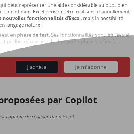
 ce qui peut représenter une aide considérable au quotidien.
ar Copilot dans Excel peuvent être réalisées manuellement
s nouvelles fonctionnalités d’Excel
, mais la possibilité
 en langage naturel.
e est en
phase de test
. Ses fonctionnalités sont limitées et
 est parfois nécessaire de demander plusieurs fois à...
J'achète
Je m'abonne
 proposées par Copilot
st capable de réaliser dans Excel.