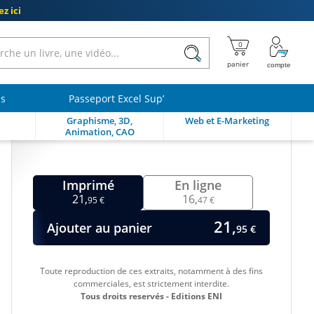
z ici
ls
Passeport Excel Sup’
Graphisme, 3D,
Web et E-Marketing
Animation, CAO
Imprimé
En ligne
21,
16,
95 €
47 €
21,
Ajouter au panier
95 €
Toute reproduction de ces extraits, notamment à des fins
commerciales, est strictement interdite.
Tous droits reservés - Editions ENI