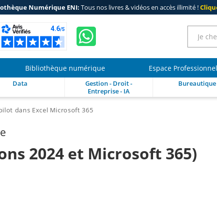
iothèque Numérique ENI:
Tous nos livres & vidéos en accès illimité !
Clique
Bibliothèque numérique
Espace Professionne
Data
Gestion - Droit -
Bureautique
Entreprise - IA
ilot dans Excel Microsoft 365
re
ions 2024 et Microsoft 365)