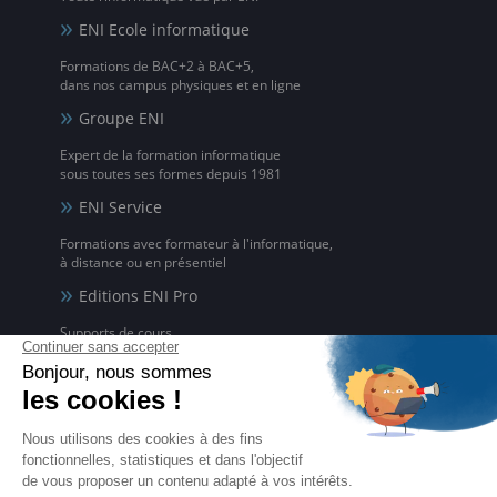
ENI Ecole informatique
Formations de BAC+2 à BAC+5,
dans nos campus physiques et en ligne
Groupe ENI
Expert de la formation informatique
sous toutes ses formes depuis 1981
ENI Service
Formations avec formateur à l'informatique,
à distance ou en présentiel
Editions ENI Pro
Supports de cours
pour les organismes de formation
ENI elearning
La solution de formation à l'informatique en ligne,
disponible en 5 langues
Certifications ENI