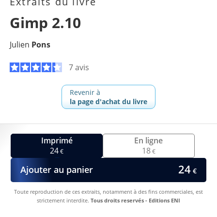
Extraits du livre
Gimp 2.10
Julien
Pons
7 avis
Revenir à
la page d'achat du livre
Imprimé
En ligne
24
18
€
€
24
Ajouter au panier
€
Toute reproduction de ces extraits, notamment à des fins commerciales, est
strictement interdite.
Tous droits reservés - Editions ENI