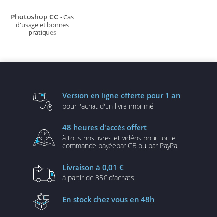
Photoshop CC
- Cas
d'usage et bonnes
pratiques
Version en ligne
offerte pour 1 an
pour l'achat d'un
livre imprimé
48 heures
d'accès offert
à tous nos livres et vidéos
pour toute
commande payée
par CB ou par PayPal
Livraison
à 0,01 €
à partir de
35€ d'achats
En stock
chez vous en 48h