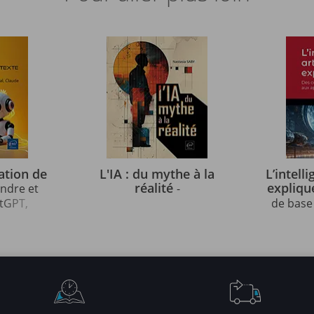
ration de
L'IA : du mythe à la
L’intelli
réalité
expliq
ndre et
-
tGPT,
de base
, Mistral,
ava