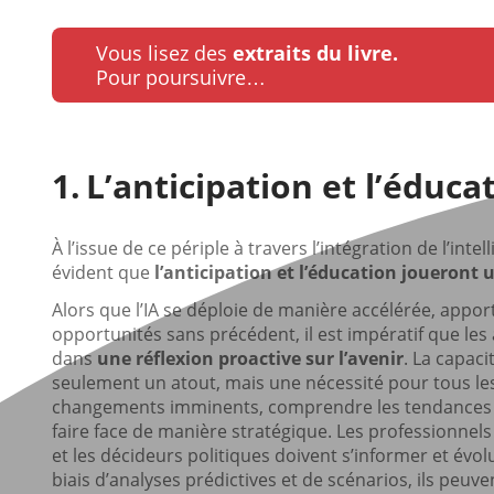
Vous lisez des
extraits du livre.
Pour poursuivre…
L’anticipation et l’éduca
À l’issue de ce périple à travers l’intégration de l’intel
évident que
l’anticipation et l’éducation joueront u
Alors que l’IA se déploie de manière accélérée, apport
opportunités sans précédent, il est impératif que le
dans
une réflexion proactive sur l’avenir
. La capac
seulement un atout, mais une nécessité pour tous les 
changements imminents, comprendre les tendances e
faire face de manière stratégique. Les professionnels 
et les décideurs politiques doivent s’informer et évolu
biais d’analyses prédictives et de scénarios, ils peuv