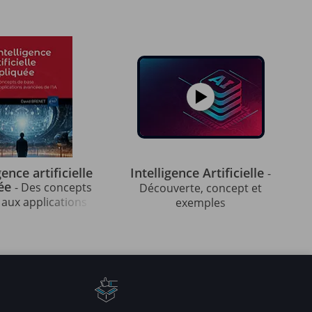
gence artificielle
Intelligence Artificielle
-
uée
- Des concepts
Découverte, concept et
 aux applications
exemples
ncées de l’IA