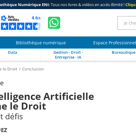
iothèque Numérique ENI:
Tous nos livres & vidéos en accès illimité !
Clique
Bibliothèque numérique
Espace Professionne
Data
Gestion - Droit -
Bureautique
Entreprise - IA
e le Droit
Conclusion
re
lligence Artificielle
e le Droit
t défis
EZ