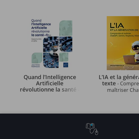
Quand l’Intelligence
L’IA et la géné
Artificielle
texte
- Compre
révolutionne la santé
-
maîtriser Cha
Opportunités et défis
Gemini, Perplexity
Claude