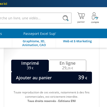
z ici
ls
Passeport Excel Sup’
Graphisme, 3D,
Web et E-Marketing
Animation, CAO
Imprimé
En ligne
39
29,
€
26 €
39
Ajouter au panier
€
Toute reproduction de ces extraits, notamment à des fins
commerciales, est strictement interdite.
Tous droits reservés - Editions ENI